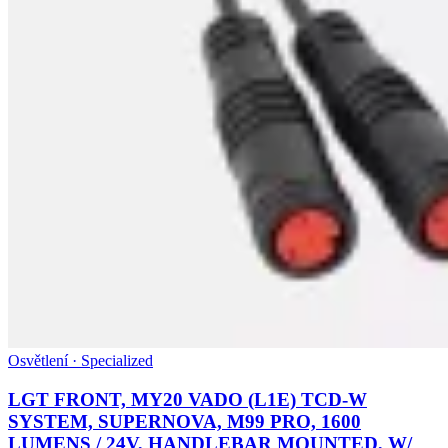
Osvětlení · Specialized
LGT FRONT, MY20 VADO (L1E) TCD-W
SYSTEM, SUPERNOVA, M99 PRO, 1600
LUMENS / 24V, HANDLEBAR MOUNTED, W/