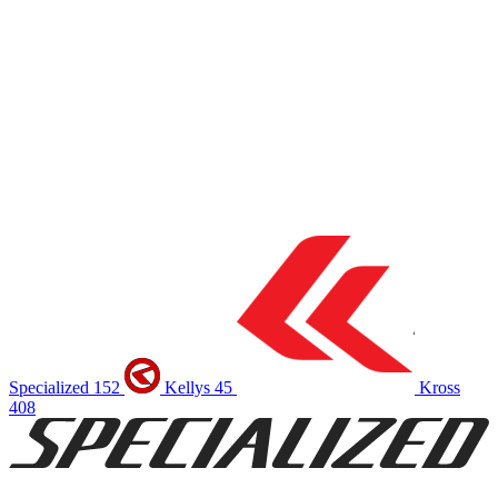
Specialized
152
Kellys
45
Kross
408