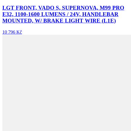
LGT FRONT, VADO S, SUPERNOVA, M99 PRO
E32, 1100-1600 LUMENS / 24V, HANDLEBAR
MOUNTED, W/ BRAKE LIGHT WIRE (L1E)
10 796 Kč