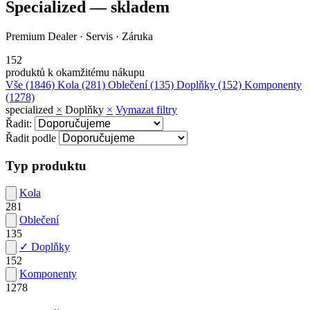
Specialized
— skladem
Premium Dealer · Servis · Záruka
152
produktů k okamžitému nákupu
Vše
(1846)
Kola
(281)
Oblečení
(135)
Doplňky
(152)
Komponenty
(1278)
specialized
×
Doplňky
×
Vymazat filtry
Řadit:
Řadit podle
Typ produktu
Kola
281
Oblečení
135
✓ Doplňky
152
Komponenty
1278