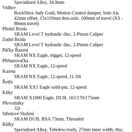
Specialized Alloy, 34.9mm
Vidlice
RockShox Judy Gold, Motion Control damper, Solo Air,
42mm offset, 15x110mm thru-axle, 100mm of travel (XS -
80mm travel)
Přední Brzda
SRAM Level T hydraulic disc, 2-Piston Caliper
Zadní Brzda
SRAM Level T hydraulic disc, 2-Piston Caliper
Páčky Řazení
SRAM NX Eagle, trigger, 12-speed
Přehazovačka
SRAM NX Eagle, 12-speed
Kazeta
SRAM NX Eagle, 12-speed, 11-50t
Řetěz
SRAM XX1 Eagle solid-pin, 12-speed
Kliky
SRAM X1000 Eagle, DUB, 165/170/175mm
Převodníky
32t
Středové Složení
SRAM DUB, BSA 73mm, Threaded
Ráfky
Specialized Alloy, Tubeless ready, 27mm inner width, disc,