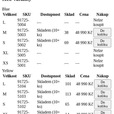
Blue
Velikost
SKU
Dostupnost
Sklad
Cena
Nákup
91725-
Nelze
L
—
—
—
5004
koupit
91725-
Skladem (10+
Do
M
38
48 990 Kč
5003
ks)
košíku
91725-
Skladem (10+
Do
S
69
48 990 Kč
5002
ks)
košíku
91725-
Nelze
XL
—
—
—
5005
koupit
91725-
Nelze
XS
—
—
—
5001
koupit
Yellow
Velikost
SKU
Dostupnost
Sklad
Cena
Nákup
91725-
Skladem (10+
Do
L
101
48 990 Kč
5104
ks)
košíku
91725-
Skladem (10+
Do
M
113
48 990 Kč
5103
ks)
košíku
91725-
Skladem (10+
Do
S
65
48 990 Kč
5102
ks)
košíku
91725-
Skladem (10+
Do