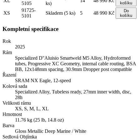
XL
14
48 990 Kč
5105
ks)
košíku
91725-
Do
XS
Skladem (5 ks)
5
48 990 Kč
5101
košíku
Kompletní specifikace
Rok
2025
Rám
Specialized D''Aluisio Smartweld M5 Alloy, Hydroformed
tubes, Progressive XC Geometry, internal cable routing, BSA
BB, 12x148mm spacing, 30.9mm Dropper post compatible
Řazení
SRAM NX Eagle, 12-speed
Kolová sada
Specialized Alloy, Tubeless ready, 27mm inner width, disc,
28h
Velikosti rámu
XS, S, M, L, XL
Hmotnost
11.76 kg (25 lb, 14.8 oz)
Barva
Gloss Metallic Deep Marine / White
Sedlová Objímka