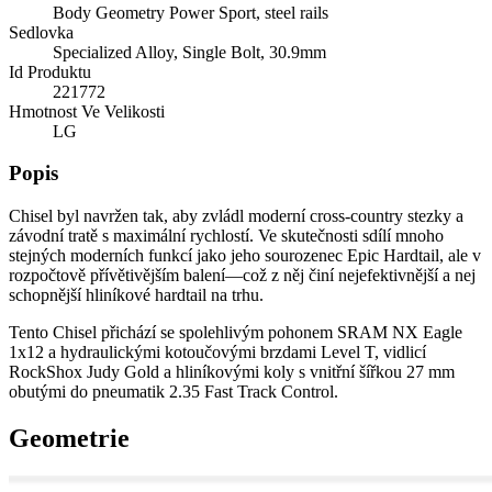
Body Geometry Power Sport, steel rails
Sedlovka
Specialized Alloy, Single Bolt, 30.9mm
Id Produktu
221772
Hmotnost Ve Velikosti
LG
Popis
Chisel byl navržen tak, aby zvládl moderní cross-country stezky a
závodní tratě s maximální rychlostí. Ve skutečnosti sdílí mnoho
stejných moderních funkcí jako jeho sourozenec Epic Hardtail, ale v
rozpočtově přívětivějším balení—což z něj činí nejefektivnější a nej
schopnější hliníkové hardtail na trhu.
Tento Chisel přichází se spolehlivým pohonem SRAM NX Eagle
1x12 a hydraulickými kotoučovými brzdami Level T, vidlicí
RockShox Judy Gold a hliníkovými koly s vnitřní šířkou 27 mm
obutými do pneumatik 2.35 Fast Track Control.
Geometrie