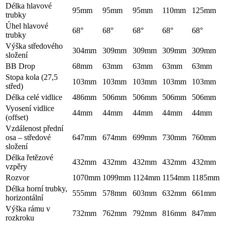
Délka hlavové
95mm
95mm
95mm
110mm
125mm
trubky
Úhel hlavové
68°
68°
68°
68°
68°
trubky
Výška středového
304mm
309mm
309mm
309mm
309mm
složení
BB Drop
68mm
63mm
63mm
63mm
63mm
Stopa kola (27,5
103mm
103mm
103mm
103mm
103mm
střed)
Délka celé vidlice
486mm
506mm
506mm
506mm
506mm
Vyosení vidlice
44mm
44mm
44mm
44mm
44mm
(offset)
Vzdálenost přední
osa – středové
647mm
674mm
699mm
730mm
760mm
složení
Délka řetězové
432mm
432mm
432mm
432mm
432mm
vzpěry
Rozvor
1070mm
1099mm
1124mm
1154mm
1185mm
Délka horní trubky,
555mm
578mm
603mm
632mm
661mm
horizontální
Výška rámu v
732mm
762mm
792mm
816mm
847mm
rozkroku