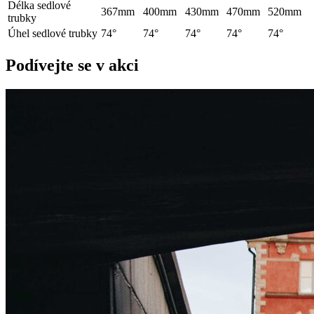
Délka sedlové
367mm
400mm
430mm
470mm
520mm
trubky
Úhel sedlové trubky
74°
74°
74°
74°
74°
Podívejte se v akci