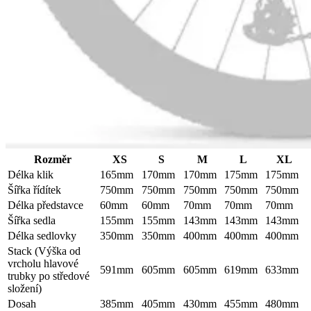
Rozměr
XS
S
M
L
XL
Délka klik
165mm
170mm
170mm
175mm
175mm
Šířka řídítek
750mm
750mm
750mm
750mm
750mm
Délka představce
60mm
60mm
70mm
70mm
70mm
Šířka sedla
155mm
155mm
143mm
143mm
143mm
Délka sedlovky
350mm
350mm
400mm
400mm
400mm
Stack (Výška od
vrcholu hlavové
591mm
605mm
605mm
619mm
633mm
trubky po středové
složení)
Dosah
385mm
405mm
430mm
455mm
480mm