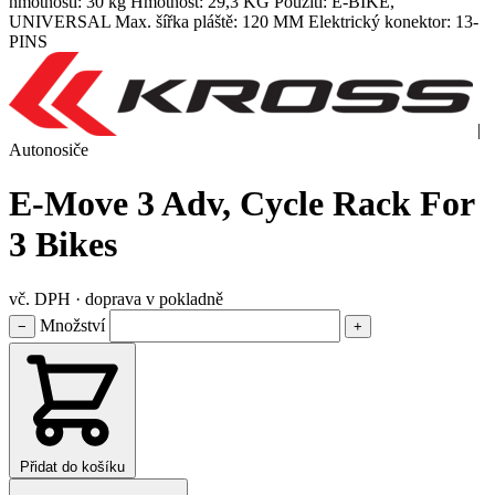
hmotnosti: 30 kg Hmotnost: 29,3 KG Použití: E-BIKE,
UNIVERSAL Max. šířka pláště: 120 MM Elektrický konektor: 13-
PINS
|
Autonosiče
E-Move 3 Adv, Cycle Rack For
3 Bikes
vč. DPH · doprava v pokladně
Množství
−
+
Přidat do košíku