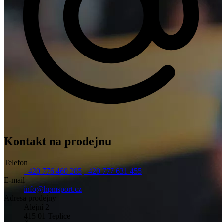
Kontakt na prodejnu
Telefon
+420 776 460 285
+420 777 631 455
E-mail
info@hpmsport.cz
Adresa prodejny
Alejní 2
415 01 Teplice