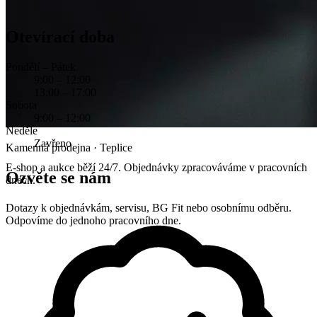
Otevírací doba
Pondělí – Pátek
9:00 – 12:00
13:00 – 17:00
Sobota
9:00 – 12:00
Neděle
Zavřeno
Kamenná prodejna · Teplice
E-shop a aukce běží 24/7. Objednávky zpracováváme v pracovních
Ozvěte se nám
dnech.
Dotazy k objednávkám, servisu, BG Fit nebo osobnímu odběru.
Odpovíme do jednoho pracovního dne.