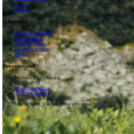
O nás
Kontakt
Informace
Obchodní podmínky
Ochrana údajů
Bezpečný nákup
Jak vybrat velikost
Záruka
Provozovatel
Michaela Prokůpková
IČ: 72648791
info@hpmsport.cz
+420 776 460 285
© 2026 HPM Sport. Všechna práva vyhrazena.