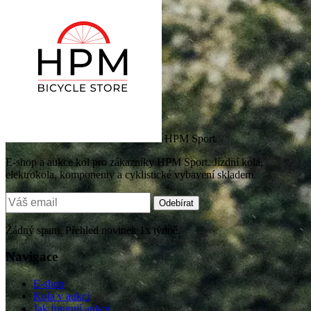
HPM Sport
E-shop a aukce kol pro zákazníky HPM Sport. Jízdní kola,
elektrokola, komponenty a cyklistické vybavení skladem.
Odebírat
Žádný spam. Přehled novinek 1x týdně.
Navigace
E-shop
Kola v aukci
Jak fungují aukce