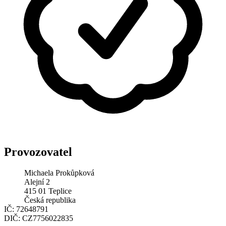
Provozovatel
Michaela Prokůpková
Alejní 2
415 01 Teplice
Česká republika
IČ:
72648791
DIČ:
CZ7756022835