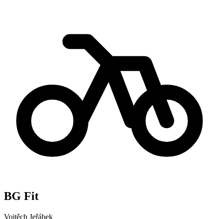
BG Fit
Vojtěch Jeřábek