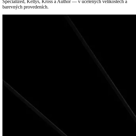
Specialized, Kellys, Kross a Author — v ucelených velikostech a
barevných provedeních.