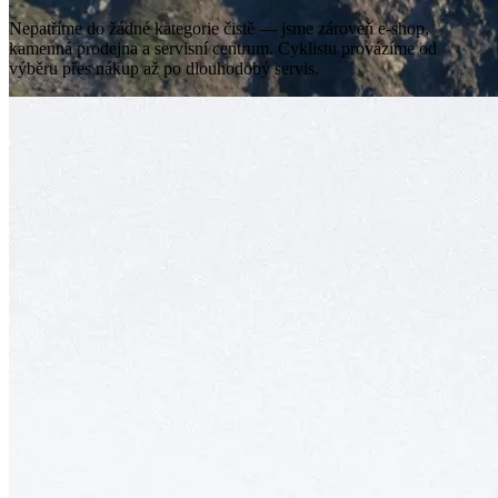
Nepatříme do žádné kategorie čistě — jsme zároveň e-shop,
kamenná prodejna a servisní centrum. Cyklistu provázíme od
výběru přes nákup až po dlouhodobý servis.