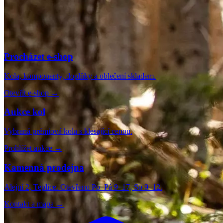
Procházet e-shop
Kola, komponenty, doplňky a oblečení skladem.
Otevřít e-shop
→
Aukce kol
Vybraná prémiová kola s klesající cenou.
Prohlížet aukce
→
Kamenná prodejna
Alejní 2, Teplice. Otevřeno Po–Pá 9–17, So 9–12.
Kontakt a mapa
→