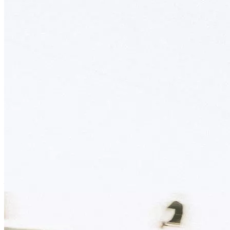
Od roku 2010 v Teplicích
Obchod s koly, komponenty a servisem
HPM Sport je český obchod s koly, komponenty a doplňky skladem
— s vlastní mechanickou dílnou a profesionálním servisem.
Autorizovaný prodejce Specialized, Kellys, Kross a Author.