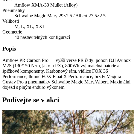
Amflow XMA-30 Mullet (Alloy)
Pneumatiky
Schwalbe Magic Mary 29×2.5 / Albert 27.5×2.5
Velikosti
M, L, XL, XXL
Geometrie
40 nastavitelných konfigurací
Popis
Amflow PR Carbon Pro — vyšší verze PR řady: pohon DJI Avinox
M2S (130/150 N·m, jako u PX), 800Wh vyjímatelná baterie a
špičkové komponenty. Karbonový rám, vidlice FOX 36
Performance, tlumič FOX Float X Performance, brzdy Magura
Gustav Pro a pneumatiky Schwalbe Magic Mary/Albert. Maximální
dojezd s plným enduro výkonem.
Podívejte se v akci