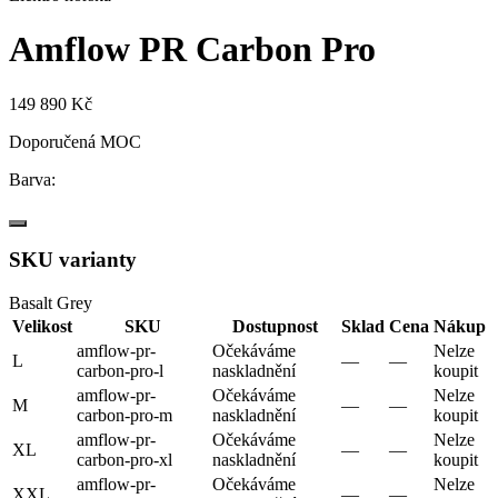
Amflow PR Carbon Pro
149 890 Kč
Doporučená MOC
Barva:
SKU varianty
Basalt Grey
Velikost
SKU
Dostupnost
Sklad
Cena
Nákup
amflow-pr-
Očekáváme
Nelze
L
—
—
carbon-pro-l
naskladnění
koupit
amflow-pr-
Očekáváme
Nelze
M
—
—
carbon-pro-m
naskladnění
koupit
amflow-pr-
Očekáváme
Nelze
XL
—
—
carbon-pro-xl
naskladnění
koupit
amflow-pr-
Očekáváme
Nelze
XXL
—
—