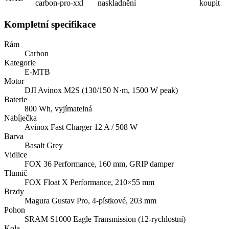
carbon-pro-xxl
naskladnění
koupit
Kompletní specifikace
Rám
Carbon
Kategorie
E-MTB
Motor
DJI Avinox M2S (130/150 N·m, 1500 W peak)
Baterie
800 Wh, vyjímatelná
Nabíječka
Avinox Fast Charger 12 A / 508 W
Barva
Basalt Grey
Vidlice
FOX 36 Performance, 160 mm, GRIP damper
Tlumič
FOX Float X Performance, 210×55 mm
Brzdy
Magura Gustav Pro, 4-pístkové, 203 mm
Pohon
SRAM S1000 Eagle Transmission (12-rychlostní)
Kola