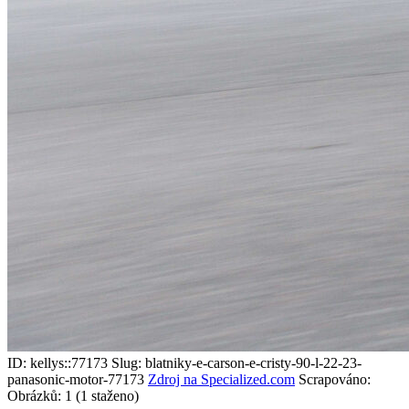
ID: kellys::77173
Slug: blatniky-e-carson-e-cristy-90-l-22-23-
panasonic-motor-77173
Zdroj na Specialized.com
Scrapováno:
Obrázků: 1 (1 staženo)