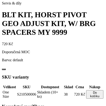
Servis & díly
BLT KIT, HORST PIVOT
GEO ADJUST KIT, W/ BRG
SPACERS
MY 9999
720 Kč
Doporučená MOC
Barva:
default
SKU varianty
Velikost
SKU
Dostupnost
Sklad
Cena
Nákup
One
Skladem (10+
Do
S210500006
38
720 Kč
Size
ks)
košíku