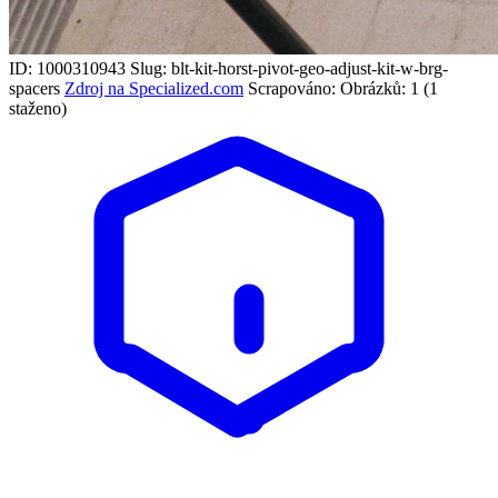
ID: 1000310943
Slug: blt-kit-horst-pivot-geo-adjust-kit-w-brg-
spacers
Zdroj na Specialized.com
Scrapováno:
Obrázků: 1 (1
staženo)