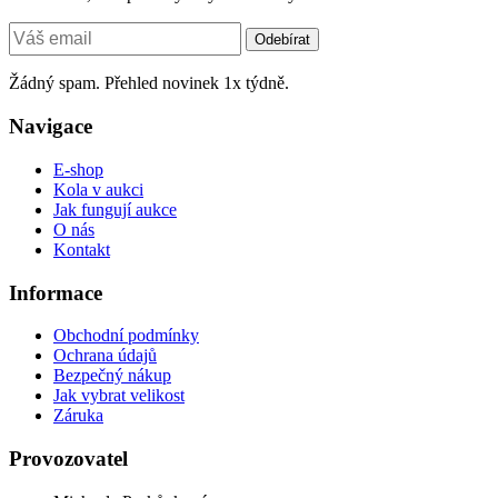
Odebírat
Žádný spam. Přehled novinek 1x týdně.
Navigace
E-shop
Kola v aukci
Jak fungují aukce
O nás
Kontakt
Informace
Obchodní podmínky
Ochrana údajů
Bezpečný nákup
Jak vybrat velikost
Záruka
Provozovatel