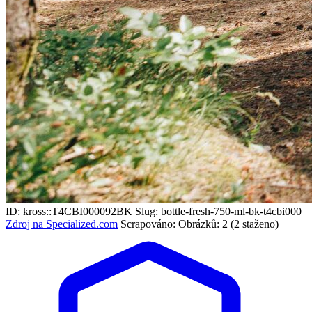
ID: kross::T4CBI000092BK
Slug: bottle-fresh-750-ml-bk-t4cbi000
Zdroj na Specialized.com
Scrapováno:
Obrázků: 2 (2 staženo)