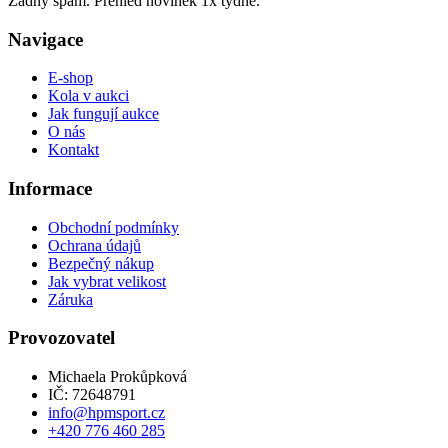
Žádný spam. Přehled novinek 1x týdně.
Navigace
E-shop
Kola v aukci
Jak fungují aukce
O nás
Kontakt
Informace
Obchodní podmínky
Ochrana údajů
Bezpečný nákup
Jak vybrat velikost
Záruka
Provozovatel
Michaela Prokůpková
IČ: 72648791
info@hpmsport.cz
+420 776 460 285