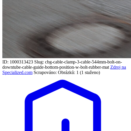
ID: 1000313423
Slug: cbg-cable-clamp-3-cable-544mm-bolt-on-
downtube-cable-guide-bottom-position-w-bolt-rubber-mat
Zdroj na
Specialized.com
Scrapováno:
Obrázků: 1 (1 staženo)