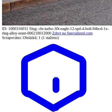
ID: 1000316031
Slug: chr-turbo-30t-eagle-12-spd-4-bolt-94bcd-1x-
ring-alloy-sram-006218012000
Zdroj na Specialized.com
Scrapováno:
Obrázků: 1 (1 staženo)