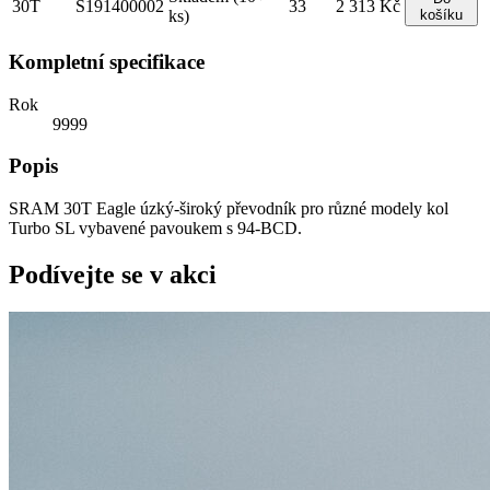
30T
S191400002
33
2 313 Kč
ks)
košíku
Kompletní specifikace
Rok
9999
Popis
SRAM 30T Eagle úzký-široký převodník pro různé modely kol
Turbo SL vybavené pavoukem s 94-BCD.
Podívejte se v akci