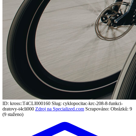
ID: kross::T4CLI000160
Slug: cyklopocitac-krc-208-8-funkci-
dratovy-t4cli000
Zdroj na Specialized.com
Scrapováno:
Obrázků: 9
(9 staženo)