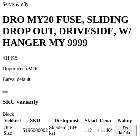
Servis & díly
DRO MY20 FUSE, SLIDING
DROP OUT, DRIVESIDE, W/
HANGER
MY 9999
411 Kč
Doporučená MOC
Barva:
default
SKU varianty
Black
Velikost
SKU
Dostupnost
Sklad
Cena
Nákup
One
Skladem (10+
Do
S196000002
112
411 Kč
Size
ks)
košíku