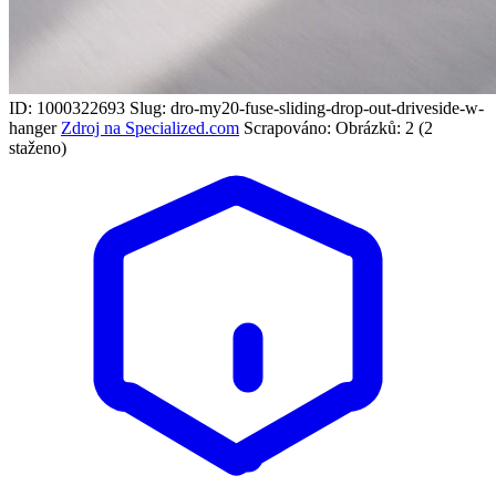
ID: 1000322693
Slug: dro-my20-fuse-sliding-drop-out-driveside-w-
hanger
Zdroj na Specialized.com
Scrapováno:
Obrázků: 2 (2
staženo)