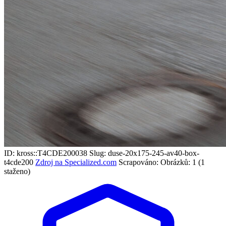
ID: kross::T4CDE200038
Slug: duse-20x175-245-av40-box-
t4cde200
Zdroj na Specialized.com
Scrapováno:
Obrázků: 1 (1
staženo)