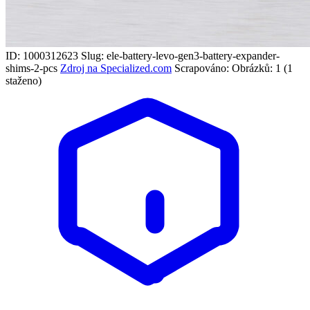
ID: 1000312623
Slug: ele-battery-levo-gen3-battery-expander-
shims-2-pcs
Zdroj na Specialized.com
Scrapováno:
Obrázků: 1 (1
staženo)