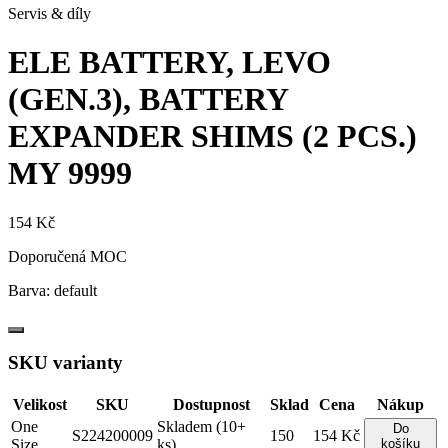
Servis & díly
ELE BATTERY, LEVO
(GEN.3), BATTERY
EXPANDER SHIMS (2 PCS.)
MY 9999
154 Kč
Doporučená MOC
Barva:
default
SKU varianty
Velikost
SKU
Dostupnost
Sklad
Cena
Nákup
One
Skladem (10+
Do
S224200009
150
154 Kč
Size
ks)
košíku