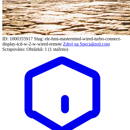
ID: 1000355917
Slug: ele-hmi-mastermind-wired-turbo-connect-
display-tcd-w-2-w-wired-remote
Zdroj na Specialized.com
Scrapováno:
Obrázků: 1 (1 staženo)