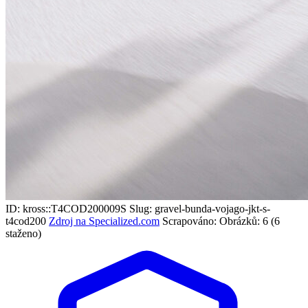
ID: kross::T4COD200009S
Slug: gravel-bunda-vojago-jkt-s-
t4cod200
Zdroj na Specialized.com
Scrapováno:
Obrázků: 6 (6
staženo)