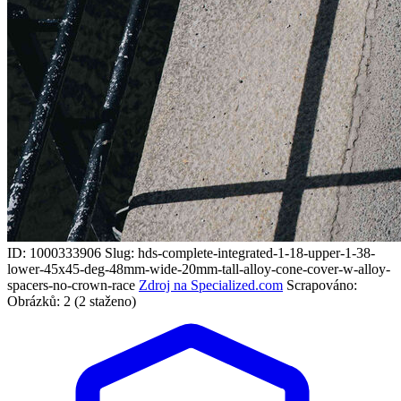
ID: 1000333906
Slug: hds-complete-integrated-1-18-upper-1-38-
lower-45x45-deg-48mm-wide-20mm-tall-alloy-cone-cover-w-alloy-
spacers-no-crown-race
Zdroj na Specialized.com
Scrapováno:
Obrázků: 2 (2 staženo)