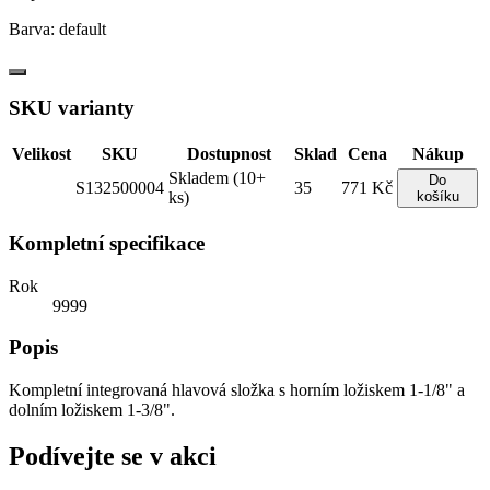
Barva:
default
SKU varianty
Velikost
SKU
Dostupnost
Sklad
Cena
Nákup
Skladem (10+
Do
S132500004
35
771 Kč
ks)
košíku
Kompletní specifikace
Rok
9999
Popis
Kompletní integrovaná hlavová složka s horním ložiskem 1-1/8" a
dolním ložiskem 1-3/8".
Podívejte se v akci