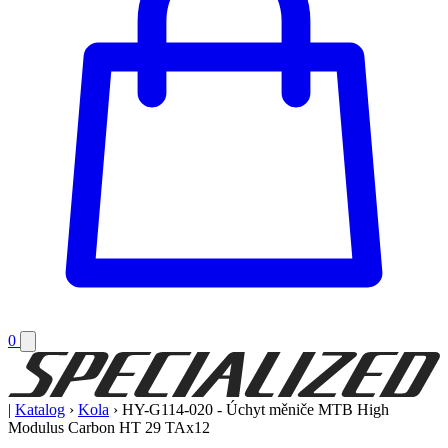
0
|
Katalog
›
Kola
›
HY-G114-020 - Úchyt měniče MTB High
Modulus Carbon HT 29 TAx12