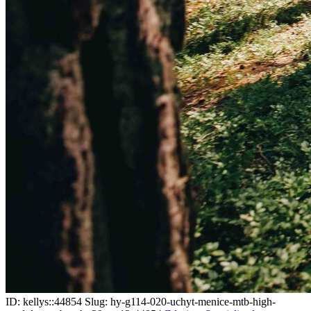
ID: kellys::44854
Slug: hy-g114-020-uchyt-menice-mtb-high-