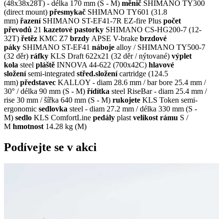
(48x38x28T) - délka 170 mm (S - M)
měnič
SHIMANO TY300
(direct mount)
přesmykač
SHIMANO TY601 (31.8
mm)
řazení
SHIMANO ST-EF41-7R EZ-fire Plus
počet
převodů
21
kazetové pastorky
SHIMANO CS-HG200-7 (12-
32T)
řetěz
KMC Z7
brzdy
APSE V-brake
brzdové
páky
SHIMANO ST-EF41
náboje
alloy / SHIMANO TY500-7
(32 děr)
ráfky
KLS Draft 622x21 (32 děr / nýtované)
výplet
kola
steel
pláště
INNOVA 44-622 (700x42C)
hlavové
složení
semi-integrated
střed.složení
cartridge (124.5
mm)
představec
KALLOY - diam 28.6 mm / bar bore 25.4 mm /
30° / délka 90 mm (S - M)
řídítka
steel RiseBar - diam 25.4 mm /
rise 30 mm / šířka 640 mm (S - M)
rukojete
KLS Token semi-
ergonomic
sedlovka
steel - diam 27.2 mm / délka 330 mm (S -
M)
sedlo
KLS ComfortLine
pedály
plast
velikost rámu
S /
M
hmotnost
14.28 kg (M)
Podívejte se v akci