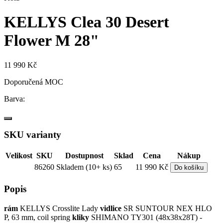
KELLYS Clea 30 Desert
Flower M 28"
11 990 Kč
Doporučená MOC
Barva:
SKU varianty
Velikost
SKU
Dostupnost
Sklad
Cena
Nákup
86260
Skladem (10+ ks)
65
11 990 Kč
Do košíku
Popis
rám
KELLYS Crosslite Lady
vidlice
SR SUNTOUR NEX HLO
P, 63 mm, coil spring
kliky
SHIMANO TY301 (48x38x28T) -