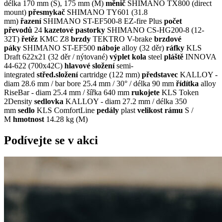
délka 170 mm (S), 175 mm (M)
měnič
SHIMANO TX800 (direct
mount)
přesmykač
SHIMANO TY601 (31.8
mm)
řazení
SHIMANO ST-EF500-8 EZ-fire Plus
počet
převodů
24
kazetové pastorky
SHIMANO CS-HG200-8 (12-
32T)
řetěz
KMC Z8
brzdy
TEKTRO V-brake
brzdové
páky
SHIMANO ST-EF500
náboje
alloy (32 děr)
ráfky
KLS
Draft 622x21 (32 děr / nýtované)
výplet kola
steel
pláště
INNOVA
44-622 (700x42C)
hlavové složení
semi-
integrated
střed.složení
cartridge (122 mm)
představec
KALLOY -
diam 28.6 mm / bar bore 25.4 mm / 30° / délka 90 mm
řídítka
alloy
RiseBar - diam 25.4 mm / šířka 640 mm
rukojete
KLS Token
2Density
sedlovka
KALLOY - diam 27.2 mm / délka 350
mm
sedlo
KLS ComfortLine
pedály
plast
velikost rámu
S /
M
hmotnost
14.28 kg (M)
Podívejte se v akci