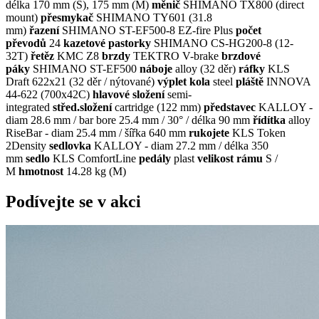
délka 170 mm (S), 175 mm (M)
měnič
SHIMANO TX800 (direct
mount)
přesmykač
SHIMANO TY601 (31.8
mm)
řazení
SHIMANO ST-EF500-8 EZ-fire Plus
počet
převodů
24
kazetové pastorky
SHIMANO CS-HG200-8 (12-
32T)
řetěz
KMC Z8
brzdy
TEKTRO V-brake
brzdové
páky
SHIMANO ST-EF500
náboje
alloy (32 děr)
ráfky
KLS
Draft 622x21 (32 děr / nýtované)
výplet kola
steel
pláště
INNOVA
44-622 (700x42C)
hlavové složení
semi-
integrated
střed.složení
cartridge (122 mm)
představec
KALLOY -
diam 28.6 mm / bar bore 25.4 mm / 30° / délka 90 mm
řídítka
alloy
RiseBar - diam 25.4 mm / šířka 640 mm
rukojete
KLS Token
2Density
sedlovka
KALLOY - diam 27.2 mm / délka 350
mm
sedlo
KLS ComfortLine
pedály
plast
velikost rámu
S /
M
hmotnost
14.28 kg (M)
Podívejte se v akci