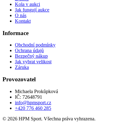
Kola v aukci
Jak fungují aukce
O nás
Kontakt
Informace
Obchodní podmínky
Ochrana údajů
Bezpečný nákup
Jak vybrat velikost
Záruka
Provozovatel
Michaela Prokůpková
IČ: 72648791
info@hpmsport.cz
+420 776 460 285
© 2026 HPM Sport. Všechna práva vyhrazena.