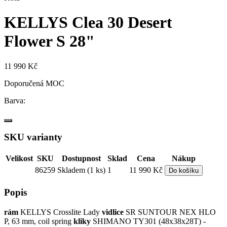
KELLYS Clea 30 Desert
Flower S 28"
11 990 Kč
Doporučená MOC
Barva:
SKU varianty
Velikost
SKU
Dostupnost
Sklad
Cena
Nákup
86259
Skladem (1 ks)
1
11 990 Kč
Do košíku
Popis
rám
KELLYS Crosslite Lady
vidlice
SR SUNTOUR NEX HLO
P, 63 mm, coil spring
kliky
SHIMANO TY301 (48x38x28T) -