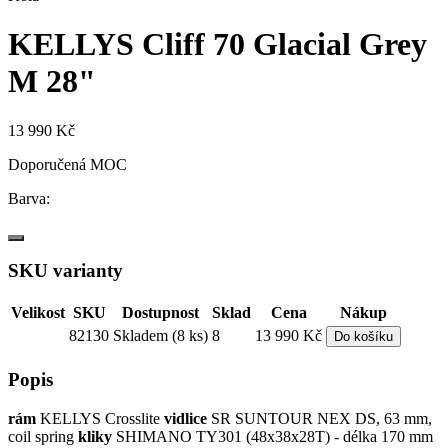
KELLYS Cliff 70 Glacial Grey
M 28"
13 990 Kč
Doporučená MOC
Barva:
SKU varianty
Velikost
SKU
Dostupnost
Sklad
Cena
Nákup
82130
Skladem (8 ks)
8
13 990 Kč
Do košíku
Popis
rám
KELLYS Crosslite
vidlice
SR SUNTOUR NEX DS, 63 mm,
coil spring
kliky
SHIMANO TY301 (48x38x28T) - délka 170 mm