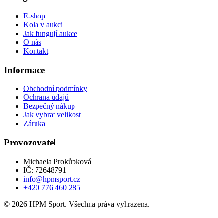
E-shop
Kola v aukci
Jak fungují aukce
O nás
Kontakt
Informace
Obchodní podmínky
Ochrana údajů
Bezpečný nákup
Jak vybrat velikost
Záruka
Provozovatel
Michaela Prokůpková
IČ: 72648791
info@hpmsport.cz
+420 776 460 285
© 2026 HPM Sport. Všechna práva vyhrazena.