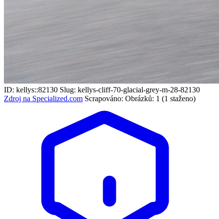
ID: kellys::82130
Slug: kellys-cliff-70-glacial-grey-m-28-82130
Zdroj na Specialized.com
Scrapováno:
Obrázků: 1 (1 staženo)