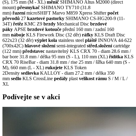
(S), 175 mm (M - XL)
měnič
SHIMANO Altus M2000 (direct
mount)
přesmykač
SHIMANO TY710 (31.8
mm)
řazení
microSHIFT Marvo M859 Xpress Shifter
počet
převodů
27
kazetové pastorky
SHIMANO CS-HG200-9 (11-
34T)
řetěz
KMC Z9
brzdy
Mechanical Disc
brzdové
páky
APSE
brzdové kotouče
přední 160 mm / zadní 160
mm
náboje
KLS Firework Disc (32 děr)
ráfky
KLS Draft Disc
622x23 (32 děr)
výplet kola
stainless steel
pláště
INNOVA 44-622
(700x42C)
hlavové složení
semi-integrated
střed.složení
cartridge
(122 mm)
představec
nastavitelný KLS CRX 70 - diam 28.6 mm /
bar bore 31.8 mm / délka 95 mm (S - L), 110 mm (XL)
řídítka
KLS
CRX 70 RiseBar - diam 31.8 mm / rise 25 mm / šířka 640 mm (S -
M), 660 mm (L - XL)
rukojete
KLS Token
2Density
sedlovka
KALLOY - diam 27.2 mm / délka 350
mm
sedlo
KLS CrossLine
pedály
plast
velikost rámu
S / M / L /
XL
Podívejte se v akci