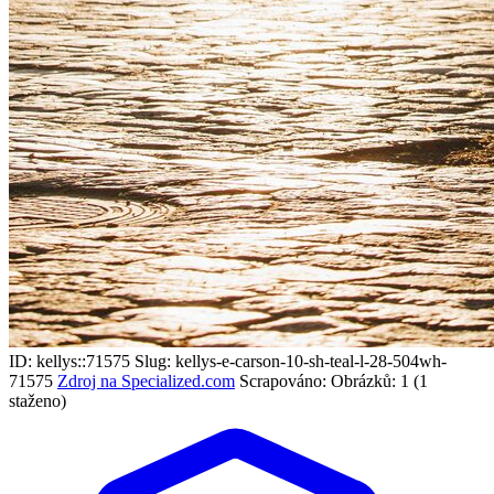
ID: kellys::71575
Slug: kellys-e-carson-10-sh-teal-l-28-504wh-
71575
Zdroj na Specialized.com
Scrapováno:
Obrázků: 1 (1
staženo)