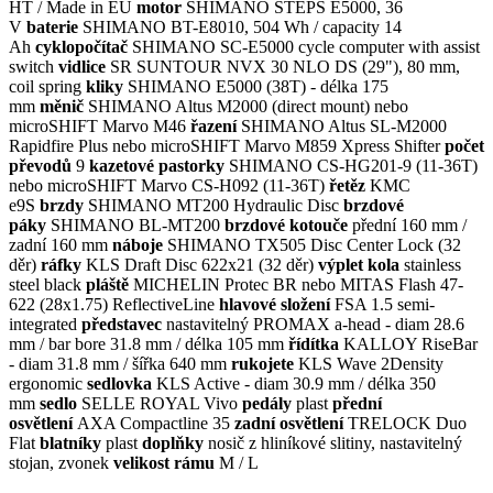
HT / Made in EU
motor
SHIMANO STEPS E5000, 36
V
baterie
SHIMANO BT-E8010, 504 Wh / capacity 14
Ah
cyklopočítač
SHIMANO SC-E5000 cycle computer with assist
switch
vidlice
SR SUNTOUR NVX 30 NLO DS (29"), 80 mm,
coil spring
kliky
SHIMANO E5000 (38T) - délka 175
mm
měnič
SHIMANO Altus M2000 (direct mount) nebo
microSHIFT Marvo M46
řazení
SHIMANO Altus SL-M2000
Rapidfire Plus nebo microSHIFT Marvo M859 Xpress Shifter
počet
převodů
9
kazetové pastorky
SHIMANO CS-HG201-9 (11-36T)
nebo microSHIFT Marvo CS-H092 (11-36T)
řetěz
KMC
e9S
brzdy
SHIMANO MT200 Hydraulic Disc
brzdové
páky
SHIMANO BL-MT200
brzdové kotouče
přední 160 mm /
zadní 160 mm
náboje
SHIMANO TX505 Disc Center Lock (32
děr)
ráfky
KLS Draft Disc 622x21 (32 děr)
výplet kola
stainless
steel black
pláště
MICHELIN Protec BR nebo MITAS Flash 47-
622 (28x1.75) ReflectiveLine
hlavové složení
FSA 1.5 semi-
integrated
představec
nastavitelný PROMAX a-head - diam 28.6
mm / bar bore 31.8 mm / délka 105 mm
řídítka
KALLOY RiseBar
- diam 31.8 mm / šířka 640 mm
rukojete
KLS Wave 2Density
ergonomic
sedlovka
KLS Active - diam 30.9 mm / délka 350
mm
sedlo
SELLE ROYAL Vivo
pedály
plast
přední
osvětlení
AXA Compactline 35
zadní osvětlení
TRELOCK Duo
Flat
blatníky
plast
doplňky
nosič z hliníkové slitiny, nastavitelný
stojan, zvonek
velikost rámu
M / L