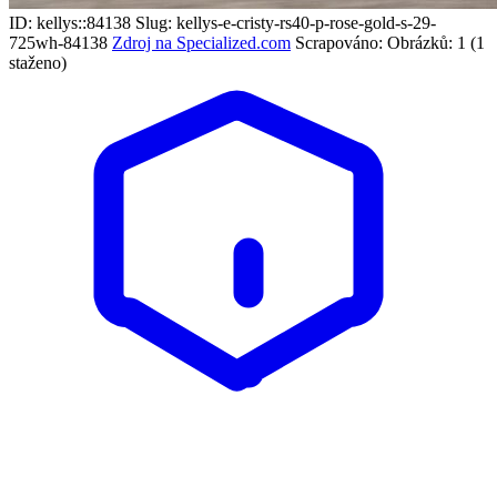
ID: kellys::84138
Slug: kellys-e-cristy-rs40-p-rose-gold-s-29-
725wh-84138
Zdroj na Specialized.com
Scrapováno:
Obrázků: 1 (1
staženo)