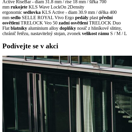
Active RiseBar - diam 31.8 mm / rise 18 mm / šířka 700
mm
rukojete
KLS Wave LockOn 2Density
ergonomic
sedlovka
KLS Active - diam 30.9 mm / délka 400
mm
sedlo
SELLE ROYAL Vivo Ergo
pedály
plast
přední
osvětlení
TRELOCK Veo 50
zadní osvětlení
TRELOCK Duo
Flat
blatníky
aluminium alloy
doplňky
nosič z hliníkové slitiny,
chránič řetězu, nastavitelný stojan, zvonek
velikost rámu
S / M / L
Podívejte se v akci