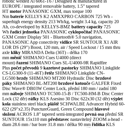
robotic welded Al 6061-T6 / Designed & manufactured in
EUROPE / integrated removable battery, 1.5” tapered
HT
motor
PANASONIC GXM, max torque 100
Nm
baterie
KELLYS K2 AMXXPRO CARBON 725 Wh -
superhigh energy density 213 Wh/kg, weight 3.4 kg, capacity 20
Ah, co-developed by KELLYS-BMZ
battery capacity
725
Wh
řadící jednotka
PANASONIC
cyklopočítač
PANASONIC
GXM Center Display 501 - Bluetooth® 5.0 navigation,
PANASONIC App conectivity
vidlice
SR SUNTOUR X1 AIR
LOR DS (29") Boost, 120 mm, air / Speed Lockout / 15 mm thru
axle
kliky
MIRANDA Delta (36T) - délka 170
mm
měnič
SHIMANO Cues U4000 (direct
mount)
řazení
SHIMANO Cues SL-U4000-9R Rapidfire
Plus
počet převodů
9
kazetové pastorky
SHIMANO Linkglide
CS-LG300-9 (11-46T)
řetěz
SHIMANO Linkglide CN-
LG500
brzdy
SHIMANO MT200 Hydraulic Disc
brzdové
páky
SHIMANO BL-MT200
brzdové kotouče
GALFER Fixed
Disc Wave® DB03W Center Lock, přední 180 mm / zadní 180
mm
náboje
SHIMANO TC500-15-B / TC500-HM-B Disc Center
Lock (32 děr)
ráfky
KLS Asesino 30 Disc 622x30 (32 děr)
výplet
kola
stainless steel black
pláště
SCHWALBE Advancer Hybrid 60-
622 (29"x2.35) PunctureGuard, Green Compound
hlavové
složení
ACROS 1.8" tapered semi-integrated
pevná osa
přední SR
SUNTOUR 15x110 mm
představec
nastavitelný ZOOM a-head -
diam 28.6 mm / bar bore 31.8 mm / délka 90 mm
řídítka
KLS