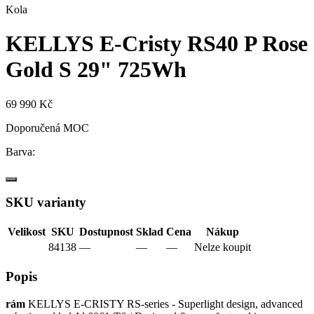
Kola
KELLYS E-Cristy RS40 P Rose
Gold S 29" 725Wh
69 990 Kč
Doporučená MOC
Barva:
SKU varianty
Velikost
SKU
Dostupnost
Sklad
Cena
Nákup
84138
—
—
—
Nelze koupit
Popis
rám
KELLYS E-CRISTY RS-series - Superlight design, advanced