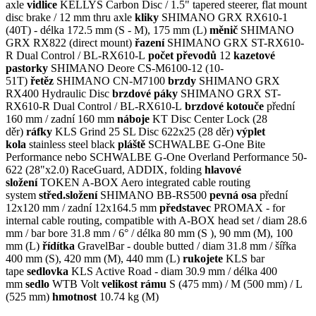
axle
vidlice
KELLYS Carbon Disc / 1.5" tapered steerer, flat mount
disc brake / 12 mm thru axle
kliky
SHIMANO GRX RX610-1
(40T) - délka 172.5 mm (S - M), 175 mm (L)
měnič
SHIMANO
GRX RX822 (direct mount)
řazení
SHIMANO GRX ST-RX610-
R Dual Control / BL-RX610-L
počet převodů
12
kazetové
pastorky
SHIMANO Deore CS-M6100-12 (10-
51T)
řetěz
SHIMANO CN-M7100
brzdy
SHIMANO GRX
RX400 Hydraulic Disc
brzdové páky
SHIMANO GRX ST-
RX610-R Dual Control / BL-RX610-L
brzdové kotouče
přední
160 mm / zadní 160 mm
náboje
KT Disc Center Lock (28
děr)
ráfky
KLS Grind 25 SL Disc 622x25 (28 děr)
výplet
kola
stainless steel black
pláště
SCHWALBE G-One Bite
Performance nebo SCHWALBE G-One Overland Performance 50-
622 (28"x2.0) RaceGuard, ADDIX, folding
hlavové
složení
TOKEN A-BOX Aero integrated cable routing
system
střed.složení
SHIMANO BB-RS500
pevná osa
přední
12x120 mm / zadní 12x164.5 mm
představec
PROMAX - for
internal cable routing, compatible with A-BOX head set / diam 28.6
mm / bar bore 31.8 mm / 6° / délka 80 mm (S ), 90 mm (M), 100
mm (L)
řídítka
GravelBar - double butted / diam 31.8 mm / šířka
400 mm (S), 420 mm (M), 440 mm (L)
rukojete
KLS bar
tape
sedlovka
KLS Active Road - diam 30.9 mm / délka 400
mm
sedlo
WTB Volt
velikost rámu
S (475 mm) / M (500 mm) / L
(525 mm)
hmotnost
10.74 kg (M)