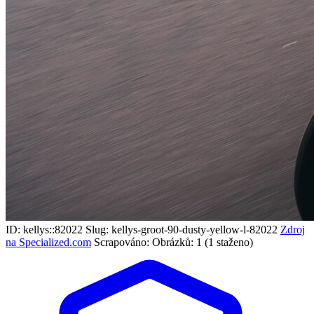
ID: kellys::82022
Slug: kellys-groot-90-dusty-yellow-l-82022
Zdroj
na Specialized.com
Scrapováno:
Obrázků: 1 (1 staženo)