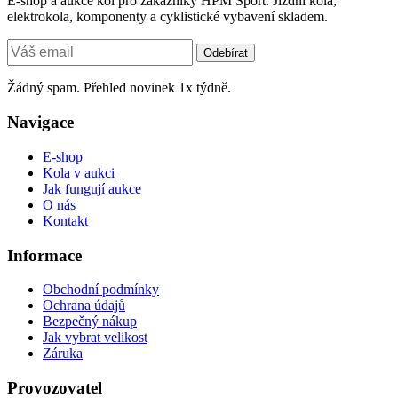
E-shop a aukce kol pro zákazníky HPM Sport. Jízdní kola,
elektrokola, komponenty a cyklistické vybavení skladem.
Odebírat
Žádný spam. Přehled novinek 1x týdně.
Navigace
E-shop
Kola v aukci
Jak fungují aukce
O nás
Kontakt
Informace
Obchodní podmínky
Ochrana údajů
Bezpečný nákup
Jak vybrat velikost
Záruka
Provozovatel