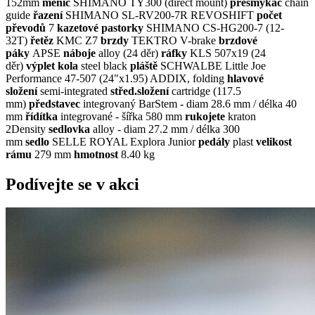
152mm
měnič
SHIMANO TY300 (direct mount)
přesmykač
chain
guide
řazení
SHIMANO SL-RV200-7R REVOSHIFT
počet
převodů
7
kazetové pastorky
SHIMANO CS-HG200-7 (12-
32T)
řetěz
KMC Z7
brzdy
TEKTRO V-brake
brzdové
páky
APSE
náboje
alloy (24 děr)
ráfky
KLS 507x19 (24
děr)
výplet kola
steel black
pláště
SCHWALBE Little Joe
Performance 47-507 (24"x1.95) ADDIX, folding
hlavové
složení
semi-integrated
střed.složení
cartridge (117.5
mm)
představec
integrovaný BarStem - diam 28.6 mm / délka 40
mm
řídítka
integrované - šířka 580 mm
rukojete
kraton
2Density
sedlovka
alloy - diam 27.2 mm / délka 300
mm
sedlo
SELLE ROYAL Explora Junior
pedály
plast
velikost
rámu
279 mm
hmotnost
8.40 kg
Podívejte se v akci