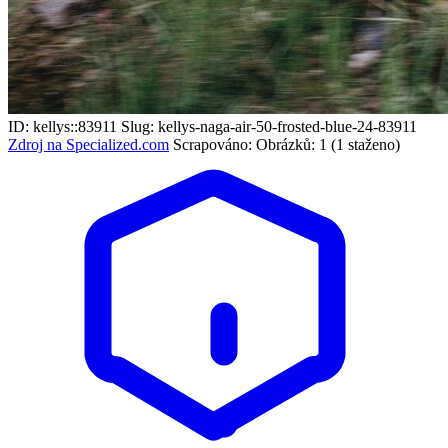
ID: kellys::83911
Slug: kellys-naga-air-50-frosted-blue-24-83911
Zdroj na Specialized.com
Scrapováno:
Obrázků: 1 (1 staženo)