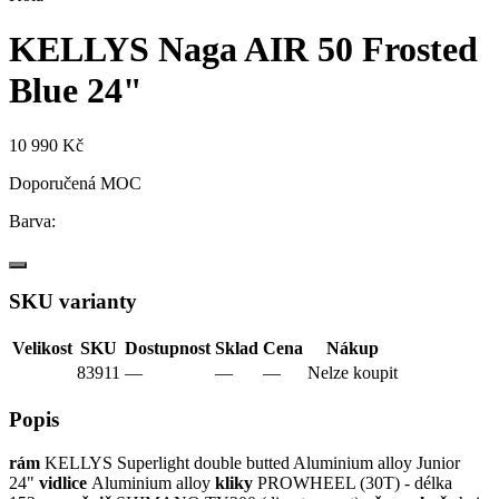
KELLYS Naga AIR 50 Frosted
Blue 24"
10 990 Kč
Doporučená MOC
Barva:
SKU varianty
Velikost
SKU
Dostupnost
Sklad
Cena
Nákup
83911
—
—
—
Nelze koupit
Popis
rám
KELLYS Superlight double butted Aluminium alloy Junior
24"
vidlice
Aluminium alloy
kliky
PROWHEEL (30T) - délka