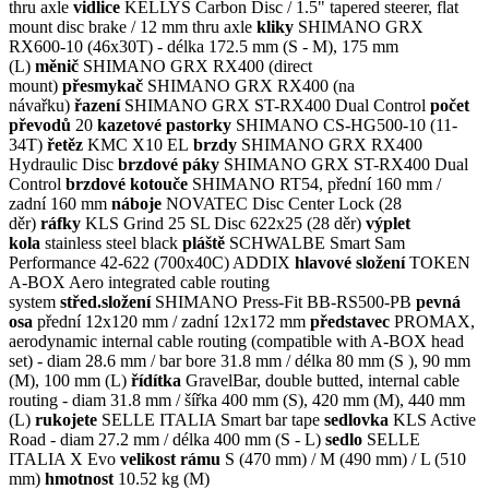
thru axle
vidlice
KELLYS Carbon Disc / 1.5" tapered steerer, flat
mount disc brake / 12 mm thru axle
kliky
SHIMANO GRX
RX600-10 (46x30T) - délka 172.5 mm (S - M), 175 mm
(L)
měnič
SHIMANO GRX RX400 (direct
mount)
přesmykač
SHIMANO GRX RX400 (na
návařku)
řazení
SHIMANO GRX ST-RX400 Dual Control
počet
převodů
20
kazetové pastorky
SHIMANO CS-HG500-10 (11-
34T)
řetěz
KMC X10 EL
brzdy
SHIMANO GRX RX400
Hydraulic Disc
brzdové páky
SHIMANO GRX ST-RX400 Dual
Control
brzdové kotouče
SHIMANO RT54, přední 160 mm /
zadní 160 mm
náboje
NOVATEC Disc Center Lock (28
děr)
ráfky
KLS Grind 25 SL Disc 622x25 (28 děr)
výplet
kola
stainless steel black
pláště
SCHWALBE Smart Sam
Performance 42-622 (700x40C) ADDIX
hlavové složení
TOKEN
A-BOX Aero integrated cable routing
system
střed.složení
SHIMANO Press-Fit BB-RS500-PB
pevná
osa
přední 12x120 mm / zadní 12x172 mm
představec
PROMAX,
aerodynamic internal cable routing (compatible with A-BOX head
set) - diam 28.6 mm / bar bore 31.8 mm / délka 80 mm (S ), 90 mm
(M), 100 mm (L)
řídítka
GravelBar, double butted, internal cable
routing - diam 31.8 mm / šířka 400 mm (S), 420 mm (M), 440 mm
(L)
rukojete
SELLE ITALIA Smart bar tape
sedlovka
KLS Active
Road - diam 27.2 mm / délka 400 mm (S - L)
sedlo
SELLE
ITALIA X Evo
velikost rámu
S (470 mm) / M (490 mm) / L (510
mm)
hmotnost
10.52 kg (M)