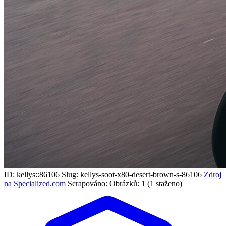
ID: kellys::86106
Slug: kellys-soot-x80-desert-brown-s-86106
Zdroj
na Specialized.com
Scrapováno:
Obrázků: 1 (1 staženo)