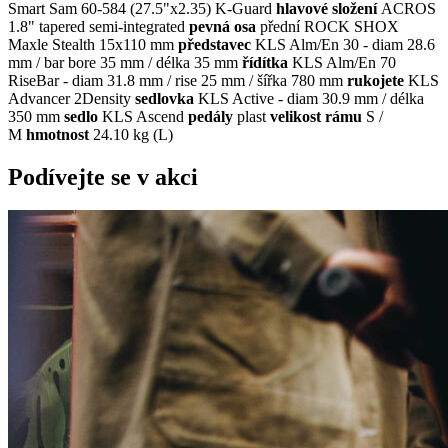
Smart Sam 60-584 (27.5"x2.35) K-Guard
hlavové složení
ACROS
1.8" tapered semi-integrated
pevná osa
přední ROCK SHOX
Maxle Stealth 15x110 mm
představec
KLS Alm/En 30 - diam 28.6
mm / bar bore 35 mm / délka 35 mm
řídítka
KLS Alm/En 70
RiseBar - diam 31.8 mm / rise 25 mm / šířka 780 mm
rukojete
KLS
Advancer 2Density
sedlovka
KLS Active - diam 30.9 mm / délka
350 mm
sedlo
KLS Ascend
pedály
plast
velikost rámu
S /
M
hmotnost
24.10 kg (L)
Podívejte se v akci