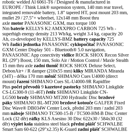
robotic welded Al 6061-T6 / Designed & manufactured in
EUROPE / Think Link® suspension system, 140 mm rear travel,
integrated removable battery, 1.8" tapered HT, post mount 203 mm,
mullet 29 / 27.5"+ wheelset, 12x148 mm Boost thru
axle
motor
PANASONIC GXM, max torque 100
Nm
baterie
KELLYS K2 AMXXPRO CARBON 725 Wh -
superhigh energy density 213 Wh/kg, weight 3.4 kg, capacity 20
Ah, co-developed by KELLYS-BMZ
battery capacity
725
Wh
řadící jednotka
PANASONIC
cyklopočítač
PANASONIC
GXM Center Display 501 - Bluetooth® 5.0 navigation,
PANASONIC App conectivity
vidlice
ROCK SHOX Recon Silver
RL (29") Boost, 150 mm, Solo Air / Motion Control / Maxle Stealth
15 mm thru axle
zadní tlumič
ROCK SHOX Deluxe Select,
DebonAir+ / R damper (210x55 mm)
kliky
MIRANDA Miranda
(34T) - délka 170 mm
měnič
SHIMANO Cues U4000 (direct
mount)
řazení
SHIMANO Cues SL-U4000-9R Rapidfire
Plus
počet převodů
9
kazetové pastorky
SHIMANO Linkglide
CS-LG300-9 (11-46T)
řetěz
SHIMANO Linkglide CN-
LG500
brzdy
SHIMANO MT200 Hydraulic Disc
brzdové
páky
SHIMANO BL-MT200
brzdové kotouče
GALFER Fixed
Disc Wave® DB034W Center Lock, přední 203 mm / zadní 203
mm
náboje
SHIMANO TC500-15-B / TC500-HM-B Disc Center
Lock (32 děr)
ráfky
KLS Asesino 30 Disc 622x30 / 584x30 (32
děr)
výplet kola
stainless steel black
přední plášť
SCHWALBE
Smart Sam 60-622 (29"x2.35) K-Guard
zadní plášť
SCHWALBE