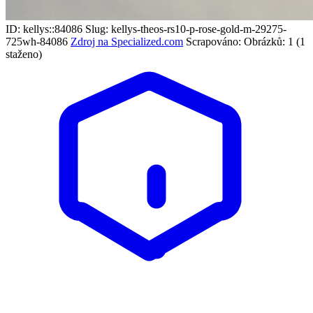
ID: kellys::84086
Slug: kellys-theos-rs10-p-rose-gold-m-29275-
725wh-84086
Zdroj na Specialized.com
Scrapováno:
Obrázků: 1 (1
staženo)