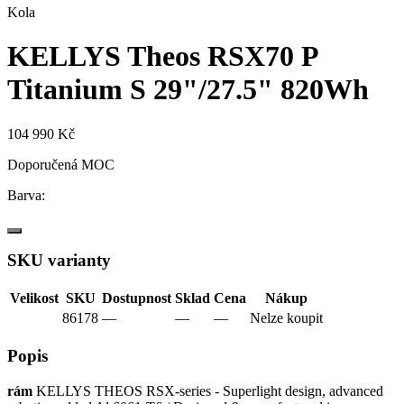
Kola
KELLYS Theos RSX70 P
Titanium S 29"/27.5" 820Wh
104 990 Kč
Doporučená MOC
Barva:
SKU varianty
Velikost
SKU
Dostupnost
Sklad
Cena
Nákup
86178
—
—
—
Nelze koupit
Popis
rám
KELLYS THEOS RSX-series - Superlight design, advanced