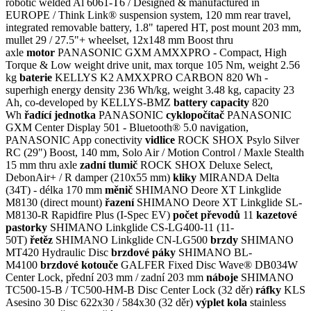
robotic welded Al 6061-T6 / Designed & manufactured in
EUROPE / Think Link® suspension system, 120 mm rear travel,
integrated removable battery, 1.8" tapered HT, post mount 203 mm,
mullet 29 / 27.5"+ wheelset, 12x148 mm Boost thru
axle
motor
PANASONIC GXM AMXXPRO - Compact, High
Torque & Low weight drive unit, max torque 105 Nm, weight 2.56
kg
baterie
KELLYS K2 AMXXPRO CARBON 820 Wh -
superhigh energy density 236 Wh/kg, weight 3.48 kg, capacity 23
Ah, co-developed by KELLYS-BMZ
battery capacity
820
Wh
řadící jednotka
PANASONIC
cyklopočítač
PANASONIC
GXM Center Display 501 - Bluetooth® 5.0 navigation,
PANASONIC App conectivity
vidlice
ROCK SHOX Psylo Silver
RC (29") Boost, 140 mm, Solo Air / Motion Control / Maxle Stealth
15 mm thru axle
zadní tlumič
ROCK SHOX Deluxe Select,
DebonAir+ / R damper (210x55 mm)
kliky
MIRANDA Delta
(34T) - délka 170 mm
měnič
SHIMANO Deore XT Linkglide
M8130 (direct mount)
řazení
SHIMANO Deore XT Linkglide SL-
M8130-R Rapidfire Plus (I-Spec EV)
počet převodů
11
kazetové
pastorky
SHIMANO Linkglide CS-LG400-11 (11-
50T)
řetěz
SHIMANO Linkglide CN-LG500
brzdy
SHIMANO
MT420 Hydraulic Disc
brzdové páky
SHIMANO BL-
M4100
brzdové kotouče
GALFER Fixed Disc Wave® DB034W
Center Lock, přední 203 mm / zadní 203 mm
náboje
SHIMANO
TC500-15-B / TC500-HM-B Disc Center Lock (32 děr)
ráfky
KLS
Asesino 30 Disc 622x30 / 584x30 (32 děr)
výplet kola
stainless