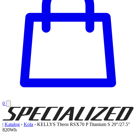
0
|
Katalog
›
Kola
›
KELLYS Theos RSX70 P Titanium S 29"/27.5"
820Wh