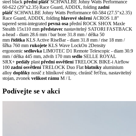
steel black
přední plášť
SCHWALBE Johny Watts Performance
60-622 (29"x2.35) Race Guard, ADDIX, folding
zadní
plášť
SCHWALBE Johny Watts Performance 60-584 (27.5"x2.35)
Race Guard, ADDIX, folding
hlavové složení
ACROS 1.8"
tapered semi-integrated
pevná osa
přední ROCK SHOX Maxle
Stealth 15x110 mm
představec
nastavitelný SATORI FASTBACK
a-head - diam 28.6 mm / bar bore 31.8 mm / délka 50
mm
řídítka
KLS Active RiseBar - diam 31.8 mm / rise 18 mm /
šířka 760 mm
rukojete
KLS Wave LockOn 2Density
ergonomic
sedlovka
LIMOTEC D1 Remote Telescopic - diam 30.9
mm / délka 445 mm, zdvih 170 mm
sedlo
SELLE ROYAL
SRX+
pedály
plast
přední osvětlení
TRELOCK BIKE-i Airflow
100
zadní osvětlení
TRELOCK Duo Flat
blatníky
aluminium
alloy
doplňky
nosič z hliníkové slitiny, chránič řeťězu, nastavitelný
stojan, zvonek
velikost rámu
M / L
Podívejte se v akci