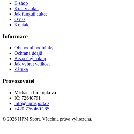
E-shop
Kola v aukci
Jak fungují aukce
O nás
Kontakt
Informace
Obchodní podmínky
Ochrana údajů
Bezpečný nákup
Jak vybrat velikost
Záruka
Provozovatel
Michaela Prokůpková
IČ: 72648791
info@hpmsport.cz
+420 776 460 285
© 2026 HPM Sport. Všechna práva vyhrazena.