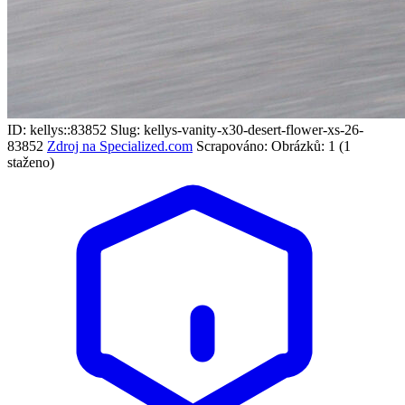
ID: kellys::83852
Slug: kellys-vanity-x30-desert-flower-xs-26-
83852
Zdroj na Specialized.com
Scrapováno:
Obrázků: 1 (1
staženo)