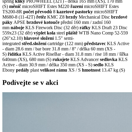
spring
kliky
PROWHEEL (32T) - délka 165 mm (XS), 170 mm
(S)
měnič
microSHIFT Estes M220
řazení
microSHIFT Estes
TS200-8R
počet převodů
8
kazetové pastorky
microSHIFT
M680-8 (11-42T)
řetěz
KMC Z8
brzdy
Mechanical Disc
brzdové
páky
APSE
brzdové kotouče
přední 160 mm / zadní 160
mm
náboje
KLS Firework Disc (32 děr)
ráfky
KLS Draft 23 Disc
559x23 (32 děr)
výplet kola
steel
pláště
WTB Nano Comp 52-559
(26"x2.10)
hlavové složení
1.5" semi-
integrated
střed.složení
cartridge (122 mm)
představec
KLS Active
- diam 28.6 mm / bar bore 31.8 mm / 8° / délka 60 mm (XS -
S)
řídítka
KLS Active RiseBar - diam 31.8 mm / rise 18 mm / šířka
640mm (XS), 680 mm (S)
rukojete
KLS Advancer
sedlovka
KLS
Active - diam 30.9 mm / délka 350 mm (XS - S)
sedlo
KLS
Ebony
pedály
plast
velikost rámu
XS / S
hmotnost
13.47 kg (S)
Podívejte se v akci