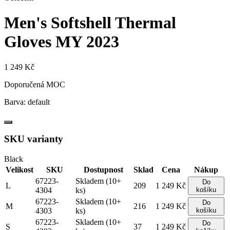
Men's Softshell Thermal
Gloves
MY 2023
1 249 Kč
Doporučená MOC
Barva:
default
SKU varianty
Black
Velikost
SKU
Dostupnost
Sklad
Cena
Nákup
67223-
Skladem (10+
Do
L
209
1 249 Kč
4304
ks)
košíku
67223-
Skladem (10+
Do
M
216
1 249 Kč
4303
ks)
košíku
67223-
Skladem (10+
Do
S
37
1 249 Kč