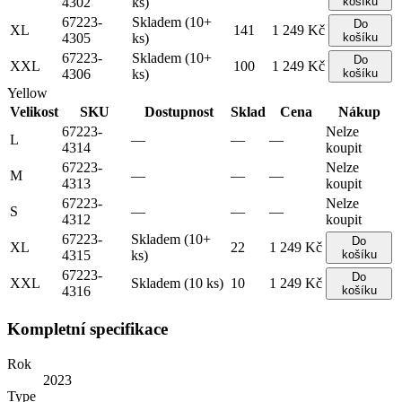
4302
ks)
košíku
67223-
Skladem (10+
Do
XL
141
1 249 Kč
4305
ks)
košíku
67223-
Skladem (10+
Do
XXL
100
1 249 Kč
4306
ks)
košíku
Yellow
Velikost
SKU
Dostupnost
Sklad
Cena
Nákup
67223-
Nelze
L
—
—
—
4314
koupit
67223-
Nelze
M
—
—
—
4313
koupit
67223-
Nelze
S
—
—
—
4312
koupit
67223-
Skladem (10+
Do
XL
22
1 249 Kč
4315
ks)
košíku
67223-
Do
XXL
Skladem (10 ks)
10
1 249 Kč
4316
košíku
Kompletní specifikace
Rok
2023
Type