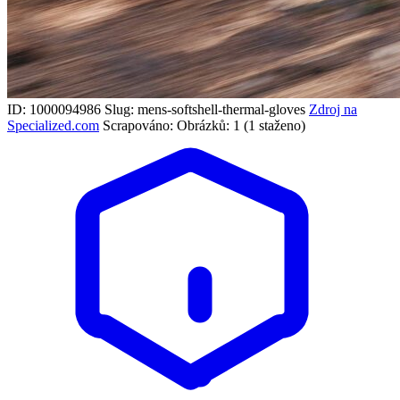
ID: 1000094986
Slug: mens-softshell-thermal-gloves
Zdroj na
Specialized.com
Scrapováno:
Obrázků: 1 (1 staženo)