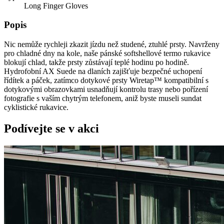
Long Finger Gloves
Popis
Nic nemůže rychleji zkazit jízdu než studené, ztuhlé prsty. Navrženy
pro chladné dny na kole, naše pánské softshellové termo rukavice
blokují chlad, takže prsty zůstávají teplé hodinu po hodině.
Hydrofobní AX Suede na dlaních zajišťuje bezpečné uchopení
řídítek a páček, zatímco dotykové prsty Wiretap™ kompatibilní s
dotykovými obrazovkami usnadňují kontrolu trasy nebo pořízení
fotografie s vaším chytrým telefonem, aniž byste museli sundat
cyklistické rukavice.
Podívejte se v akci