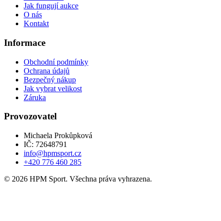
Jak fungují aukce
O nás
Kontakt
Informace
Obchodní podmínky
Ochrana údajů
Bezpečný nákup
Jak vybrat velikost
Záruka
Provozovatel
Michaela Prokůpková
IČ: 72648791
info@hpmsport.cz
+420 776 460 285
© 2026 HPM Sport. Všechna práva vyhrazena.