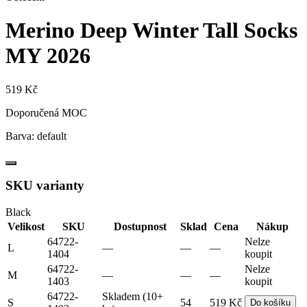
Merino Deep Winter Tall Socks
MY 2026
519 Kč
Doporučená MOC
Barva:
default
SKU varianty
Black
Velikost
SKU
Dostupnost
Sklad
Cena
Nákup
64722-
Nelze
L
—
—
—
1404
koupit
64722-
Nelze
M
—
—
—
1403
koupit
64722-
Skladem (10+
S
54
519 Kč
Do košíku