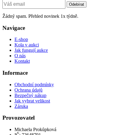
Odebírat
Žádný spam. Přehled novinek 1x týdně.
Navigace
E-shop
Kola v aukci
Jak fungují aukce
O nás
Kontakt
Informace
Obchodní podmínky
Ochrana údajů
Bezpečný nákup
Jak vybrat velikost
Záruka
Provozovatel
Michaela Prokůpková
IČ: 72648791