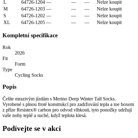
L
64726-1204
—
—
—
Nelze koupit
M
64726-1203
—
—
—
Nelze koupit
S
64726-1202
—
—
—
Nelze koupit
XL
64726-1205
—
—
—
Nelze koupit
Kompletní specifikace
Rok
2026
Fit
Form
Type
Cycling Socks
Popis
Čelíte mrazivým jízdám s Merino Deep Winter Tall Socks.
Vyrobené s plnou froté konstrukcí pro zadržování tepla a toe boxem
z příze Resistex® carbon pro odvod vlhkosti, tyto ponožky udržují
vaše nohy teplé a suché, když teplota klesá.
Podívejte se v akci