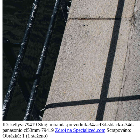
ID: kellys::79419
Slug: miranda-prevodnik-34z-cf3d-sblack-r-34d-
panasonic-cl53mm-79419
Zdroj na Specialized.com
Scrapováno:
Obrázků: 1 (1 staženo)