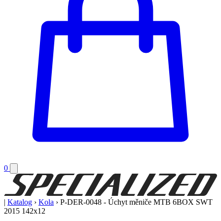
0
|
Katalog
›
Kola
›
P-DER-0048 - Úchyt měniče MTB 6BOX SWT
2015 142x12