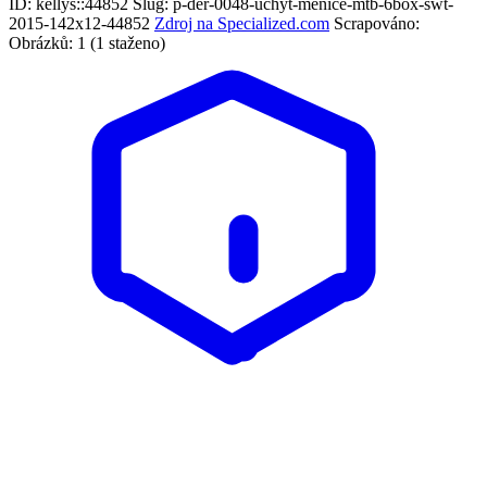
ID: kellys::44852
Slug: p-der-0048-uchyt-menice-mtb-6box-swt-
2015-142x12-44852
Zdroj na Specialized.com
Scrapováno:
Obrázků: 1 (1 staženo)