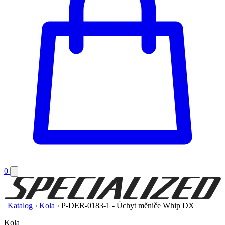
0
|
Katalog
›
Kola
›
P-DER-0183-1 - Úchyt měniče Whip DX
Kola