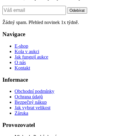
Odebírat
Žádný spam. Přehled novinek 1x týdně.
Navigace
E-shop
Kola v aukci
Jak fungují aukce
O nás
Kontakt
Informace
Obchodní podmínky
Ochrana údajů
Bezpečný nákup
Jak vybrat velikost
Záruka
Provozovatel