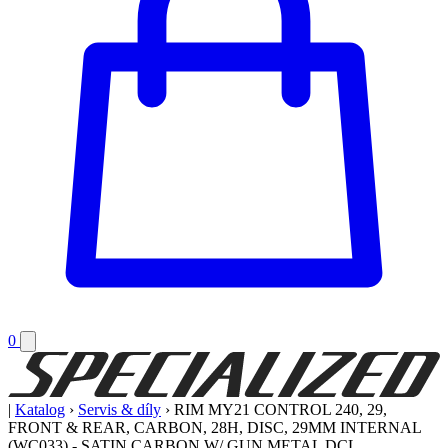
0
|
Katalog
›
Servis & díly
›
RIM MY21 CONTROL 240, 29,
FRONT & REAR, CARBON, 28H, DISC, 29MM INTERNAL
(WC033) - SATIN CARBON W/ GUN METAL DCL