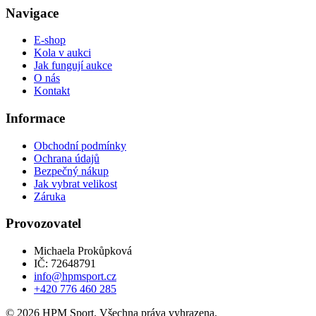
Navigace
E-shop
Kola v aukci
Jak fungují aukce
O nás
Kontakt
Informace
Obchodní podmínky
Ochrana údajů
Bezpečný nákup
Jak vybrat velikost
Záruka
Provozovatel
Michaela Prokůpková
IČ: 72648791
info@hpmsport.cz
+420 776 460 285
© 2026 HPM Sport. Všechna práva vyhrazena.