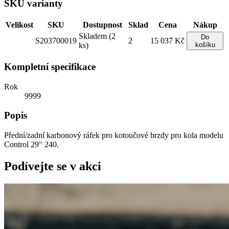
SKU varianty
Velikost
SKU
Dostupnost
Sklad
Cena
Nákup
Skladem (2
Do
S203700019
2
15 037 Kč
ks)
košíku
Kompletní specifikace
Rok
9999
Popis
Přední/zadní karbonový ráfek pro kotoučové brzdy pro kola modelu
Control 29" 240.
Podívejte se v akci