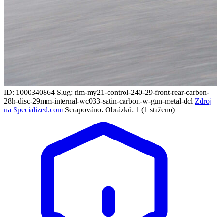
ID: 1000340864
Slug: rim-my21-control-240-29-front-rear-carbon-
28h-disc-29mm-internal-wc033-satin-carbon-w-gun-metal-dcl
Zdroj
na Specialized.com
Scrapováno:
Obrázků: 1 (1 staženo)