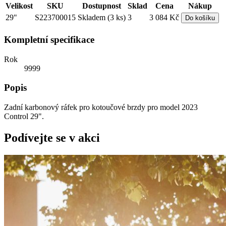
Velikost
SKU
Dostupnost
Sklad
Cena
Nákup
29"
S223700015
Skladem (3 ks)
3
3 084 Kč
Do košíku
Kompletní specifikace
Rok
9999
Popis
Zadní karbonový ráfek pro kotoučové brzdy pro model 2023
Control 29".
Podívejte se v akci