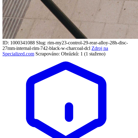
ID: 1000341088
Slug: rim-my23-control-29-rear-alloy-28h-disc-
27mm-internal-rim-742-black-w-charcoal-dcl
Zdroj na
Specialized.com
Scrapováno:
Obrázků: 1 (1 staženo)