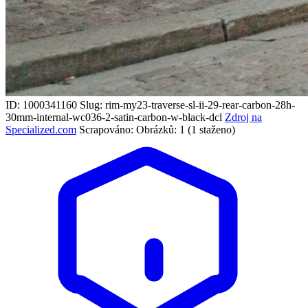
ID: 1000341160
Slug: rim-my23-traverse-sl-ii-29-rear-carbon-28h-
30mm-internal-wc036-2-satin-carbon-w-black-dcl
Zdroj na
Specialized.com
Scrapováno:
Obrázků: 1 (1 staženo)