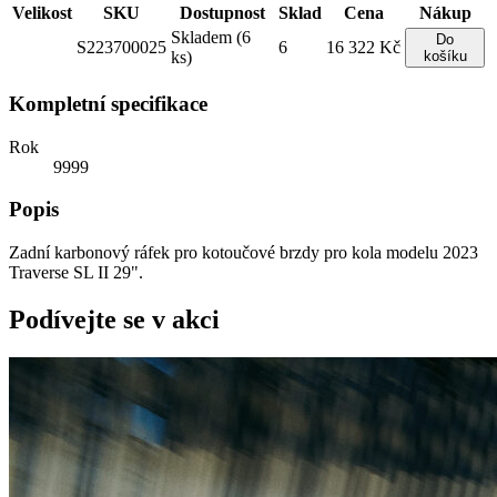
Velikost
SKU
Dostupnost
Sklad
Cena
Nákup
Skladem (6
Do
S223700025
6
16 322 Kč
ks)
košíku
Kompletní specifikace
Rok
9999
Popis
Zadní karbonový ráfek pro kotoučové brzdy pro kola modelu 2023
Traverse SL II 29".
Podívejte se v akci