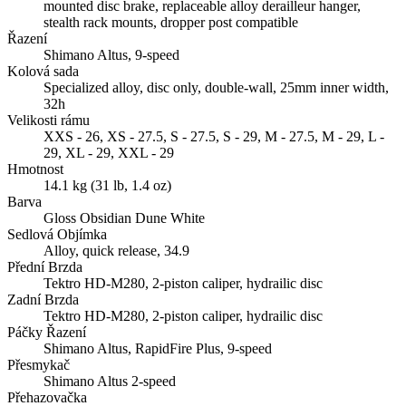
mounted disc brake, replaceable alloy derailleur hanger,
stealth rack mounts, dropper post compatible
Řazení
Shimano Altus, 9-speed
Kolová sada
Specialized alloy, disc only, double-wall, 25mm inner width,
32h
Velikosti rámu
XXS - 26, XS - 27.5, S - 27.5, S - 29, M - 27.5, M - 29, L -
29, XL - 29, XXL - 29
Hmotnost
14.1 kg (31 lb, 1.4 oz)
Barva
Gloss Obsidian Dune White
Sedlová Objímka
Alloy, quick release, 34.9
Přední Brzda
Tektro HD-M280, 2-piston caliper, hydrailic disc
Zadní Brzda
Tektro HD-M280, 2-piston caliper, hydrailic disc
Páčky Řazení
Shimano Altus, RapidFire Plus, 9-speed
Přesmykač
Shimano Altus 2-speed
Přehazovačka