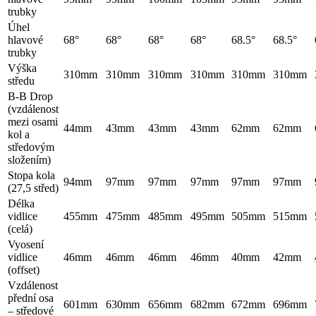
trubky
Úhel
hlavové
68°
68°
68°
68°
68.5°
68.5°
trubky
Výška
310mm
310mm
310mm
310mm
310mm
310mm
středu
B-B Drop
(vzdálenost
mezi osami
44mm
43mm
43mm
43mm
62mm
62mm
kol a
středovým
složením)
Stopa kola
94mm
97mm
97mm
97mm
97mm
97mm
(27,5 střed)
Délka
vidlice
455mm
475mm
485mm
495mm
505mm
515mm
(celá)
Vyosení
vidlice
46mm
46mm
46mm
46mm
40mm
42mm
(offset)
Vzdálenost
přední osa
601mm
630mm
656mm
682mm
672mm
696mm
– středové