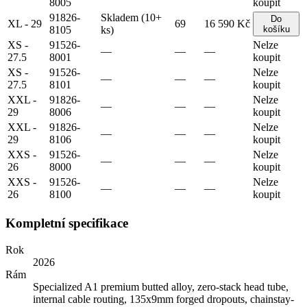
8005
koupit
91826-
Skladem (10+
Do
XL - 29
69
16 590 Kč
8105
ks)
košíku
XS -
91526-
Nelze
—
—
—
27.5
8001
koupit
XS -
91526-
Nelze
—
—
—
27.5
8101
koupit
XXL -
91826-
Nelze
—
—
—
29
8006
koupit
XXL -
91826-
Nelze
—
—
—
29
8106
koupit
XXS -
91526-
Nelze
—
—
—
26
8000
koupit
XXS -
91526-
Nelze
—
—
—
26
8100
koupit
Kompletní specifikace
Rok
2026
Rám
Specialized A1 premium butted alloy, zero-stack head tube,
internal cable routing, 135x9mm forged dropouts, chainstay-