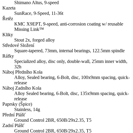
Shimano Altus, 9-speed
Kazeta
SunRace, 9-Speed, 11-36t
Řetěz
KMC X9EPT, 9-speed, anti-corrosion coating w/ reusable
Missing Link™
Kliky
Stout 2x, forged alloy
Středové Složení
Square-tapered, 73mm, internal bearings, 122.5mm spindle
Ráfky
Specialized alloy, disc only, double-wall, 25mm inner width,
32h
Náboj Předního Kola
Alloy, Sealed bearing, 6-Bolt, disc, 100x9mm spacing, quick-
release
Náboj Zadního Kola
Alloy Sealed bearing, 6-Bolt, disc, 135x9mm spacing, quick-
release
Paprsky (Špice)
Stainless, 14g
Přední Plášť
Ground Control 2BR, 650B/29x2.35, T5
Zadní Plášť
Ground Control 2BR, 650B/29x2.35, T5