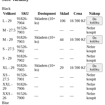
Black
Velikost
SKU
Dostupnost
Sklad
Cena
Nákup
91826-
Skladem (10+
Do
L - 29
106
16 590 Kč
7904
ks)
košíku
91526-
Nelze
M - 27.5
—
—
—
7903
koupit
91826-
Skladem (10+
Do
M - 29
44
16 590 Kč
7903
ks)
košíku
91526-
Nelze
S - 27.5
—
—
—
7902
koupit
91826-
Nelze
S - 29
—
—
—
7902
koupit
91826-
Skladem (10+
Do
XL - 29
29
16 590 Kč
7905
ks)
košíku
XS -
91526-
Nelze
—
—
—
27.5
7901
koupit
XXL -
91826-
Nelze
—
—
—
29
7906
koupit
XXS -
91526-
Nelze
—
—
—
26
7900
koupit
Blue