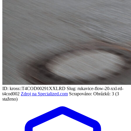
ID: kross::T4COD00291XXLRD
Slug: rukavice-flow-20-xxl-rd-
t4cod002
Zdroj na Specialized.com
Scrapováno:
Obrázků: 3 (3
staženo)