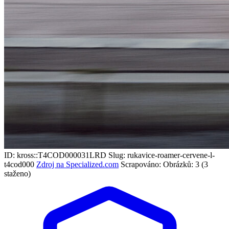
ID: kross::T4COD000031LRD
Slug: rukavice-roamer-cervene-l-
t4cod000
Zdroj na Specialized.com
Scrapováno:
Obrázků: 3 (3
staženo)