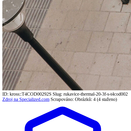
ID: kross::T4COD00292S
Slug: rukavice-thermal-20-3f-s-t4cod002
Zdroj na Specialized.com
Scrapováno:
Obrázků: 4 (4 staženo)