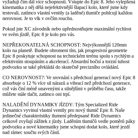
vyžadují čím dál více schopností. Vstupte do Epic 8. Jeho vylepšená
kinematika z něj dělá nejefektivnější šlapací kolo, které jsme kdy
testovali, zatímco vlastní ventily (a laděné) tlumiče pohlcují každou
nerovnost. Je to vlk v ovčím rouchu.
Pokud jste XC závodník nebo upřednostňujete maximální rychlost
ve svém jízdě, Epic 8 je kolo pro vás.
NEPŘEKONATELNÁ SCHOPNOST: Nejvýkonnější 120mm
kolo na planetě. Budete ohromeni tím, jak progresivní geometrie
Epic 8 poskytuje schopnost na technickém terénu spolu s rychlým a
efektivním stoupáním a akcelerací. Absurdní boční a torzní tuhost
podvozku se také překládá do skutečně precizního ovládání.
CO NEROVNOST?: Ve srovnání s předchozí generací nový Epic 8
absorbuje o 12 % více sil nárazů a vibrací než předchozí generace,
což vás činí méně unavenými a silnějšími v průběhu času, takže
můžete stále tlačit, zatímco oni trpí.
NALADĚNÍ DYNAMIKY JÍZDY: Tým Specialized Ride
Dynamics vyvinul vlastní ventily pro nový tlumič Epic 8. Naše
jedinečné charakteristiky tlumení předepsané Ride Dynamics
celkově zvyšují zážitek z jízdy. Laděním tlumičů vedle poměrů páky
podvozku a nové kinematiky jsme schopni dodat kolo, které jezdí
nad rámec součtu svých částí.