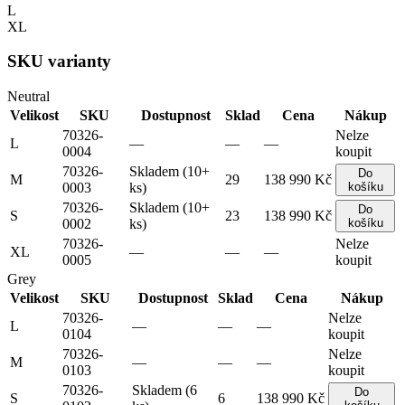
L
XL
SKU varianty
Neutral
Velikost
SKU
Dostupnost
Sklad
Cena
Nákup
70326-
Nelze
L
—
—
—
0004
koupit
70326-
Skladem (10+
Do
M
29
138 990 Kč
0003
ks)
košíku
70326-
Skladem (10+
Do
S
23
138 990 Kč
0002
ks)
košíku
70326-
Nelze
XL
—
—
—
0005
koupit
Grey
Velikost
SKU
Dostupnost
Sklad
Cena
Nákup
70326-
Nelze
L
—
—
—
0104
koupit
70326-
Nelze
M
—
—
—
0103
koupit
70326-
Skladem (6
Do
S
6
138 990 Kč