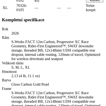
0102
ks)
košíku
70326-
Nelze
XL
—
—
—
0105
koupit
Kompletní specifikace
Rok
2026
Rám
S-Works FACT 12m Carbon, Progressive XC Race
Geometry, Rider-First Engineered™, SWAT downtube
storage, threaded BB, 12x148mm UDH compatible rear
dropout, internal cable routing, 120mm of travel, Optimized
for wireless drivetrain and seatpost
Velikosti rámu
S, M, L, XL
Hmotnost
2.13 (4 lb, 11.1 oz)
Barva
Gloss Carbon Gold Pearl
Frame
S-Works FACT 12m Carbon, Progressive XC Race
Geometry, Rider-First Engineered™, SWAT downtube
storage, threaded BB, 12x148mm UDH compatible rear
dropout, internal cable routing, 120mm of travel, Optimized