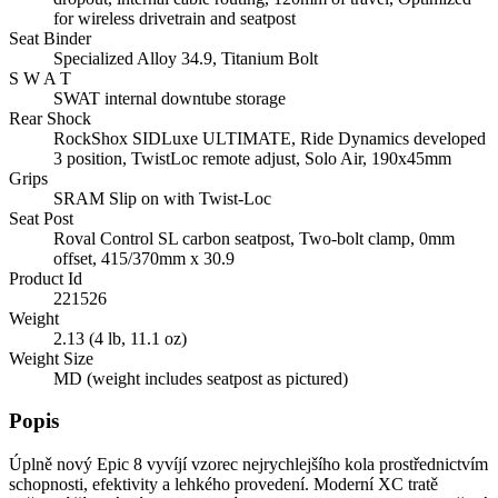
for wireless drivetrain and seatpost
Seat Binder
Specialized Alloy 34.9, Titanium Bolt
S W A T
SWAT internal downtube storage
Rear Shock
RockShox SIDLuxe ULTIMATE, Ride Dynamics developed
3 position, TwistLoc remote adjust, Solo Air, 190x45mm
Grips
SRAM Slip on with Twist-Loc
Seat Post
Roval Control SL carbon seatpost, Two-bolt clamp, 0mm
offset, 415/370mm x 30.9
Product Id
221526
Weight
2.13 (4 lb, 11.1 oz)
Weight Size
MD (weight includes seatpost as pictured)
Popis
Úplně nový Epic 8 vyvíjí vzorec nejrychlejšího kola prostřednictvím
schopnosti, efektivity a lehkého provedení. Moderní XC tratě