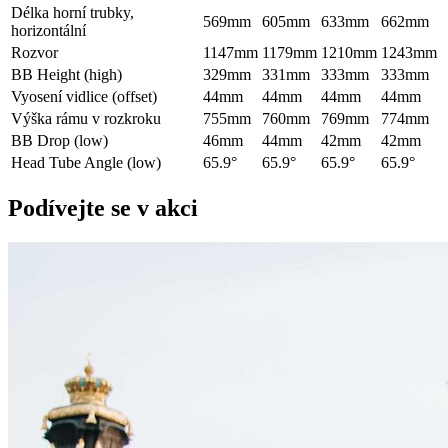
Délka horní trubky,
569mm
605mm
633mm
662mm
horizontální
Rozvor
1147mm
1179mm
1210mm
1243mm
BB Height (high)
329mm
331mm
333mm
333mm
Vyosení vidlice (offset)
44mm
44mm
44mm
44mm
Výška rámu v rozkroku
755mm
760mm
769mm
774mm
BB Drop (low)
46mm
44mm
42mm
42mm
Head Tube Angle (low)
65.9°
65.9°
65.9°
65.9°
Podívejte se v akci