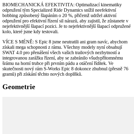
BIOMECHANICKÁ EFEKTIVITA: Optimalizací kinematiky
odpružení tým Specialized Ride Dynamics snížil neefektivní
bobbing způsobený šlapáním o 20 %, přičemž udržel aktivní
odpružení pro efektivní řízení sil nárazů, aby zajistil, že zůstanete v
nejefektivnější šlapací pozici. Je to nejefektivnější šlapací odpružené
kolo, které jsme kdy testovali.
VÍCE S MÉNĚ: S Epic 8 jsme neutratili ani gram navíc, abychom
získali mega schopnosti z rámu. Všechny modely nyní obsahují
SWAT 4.0 pro přenášení všech vašich trailových nezbytností a
integrovanou zarážku řízení, aby se zabránilo všudypřítomnému
šrámu na horní trubce při prvním pádu a otáčení řídítek. Ve
skutečnosti nový rám S-Works Epic 8 dokonce zhubnul (přesně 76
gramů) při získání těchto nových doplňků.
Geometrie