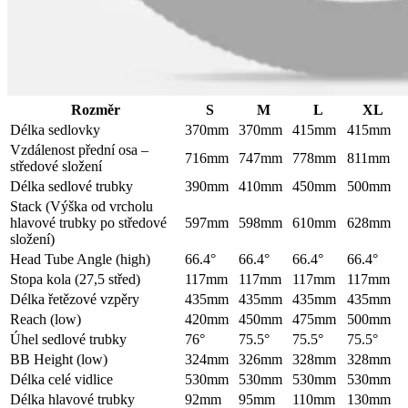
Rozměr
S
M
L
XL
Délka sedlovky
370mm
370mm
415mm
415mm
Vzdálenost přední osa –
716mm
747mm
778mm
811mm
středové složení
Délka sedlové trubky
390mm
410mm
450mm
500mm
Stack (Výška od vrcholu
hlavové trubky po středové
597mm
598mm
610mm
628mm
složení)
Head Tube Angle (high)
66.4°
66.4°
66.4°
66.4°
Stopa kola (27,5 střed)
117mm
117mm
117mm
117mm
Délka řetězové vzpěry
435mm
435mm
435mm
435mm
Reach (low)
420mm
450mm
475mm
500mm
Úhel sedlové trubky
76°
75.5°
75.5°
75.5°
BB Height (low)
324mm
326mm
328mm
328mm
Délka celé vidlice
530mm
530mm
530mm
530mm
Délka hlavové trubky
92mm
95mm
110mm
130mm