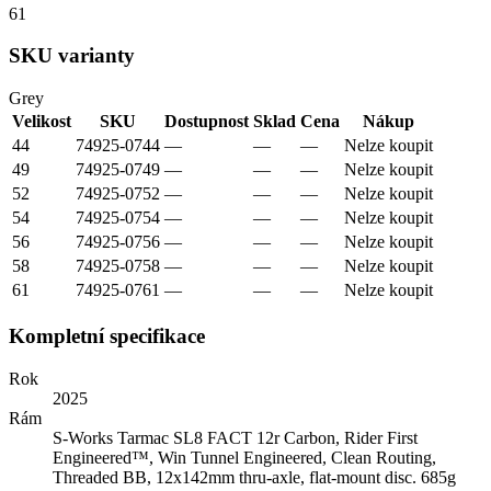
61
SKU varianty
Grey
Velikost
SKU
Dostupnost
Sklad
Cena
Nákup
44
74925-0744
—
—
—
Nelze koupit
49
74925-0749
—
—
—
Nelze koupit
52
74925-0752
—
—
—
Nelze koupit
54
74925-0754
—
—
—
Nelze koupit
56
74925-0756
—
—
—
Nelze koupit
58
74925-0758
—
—
—
Nelze koupit
61
74925-0761
—
—
—
Nelze koupit
Kompletní specifikace
Rok
2025
Rám
S-Works Tarmac SL8 FACT 12r Carbon, Rider First
Engineered™, Win Tunnel Engineered, Clean Routing,
Threaded BB, 12x142mm thru-axle, flat-mount disc. 685g