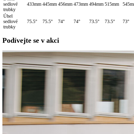
sedlové
433mm
445mm
456mm
473mm
494mm
515mm
545
trubky
Úhel
sedlové
75.5°
75.5°
74°
74°
73.5°
73.5°
73°
trubky
Podívejte se v akci