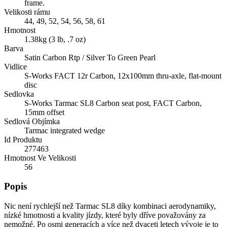
frame.
Velikosti rámu
44, 49, 52, 54, 56, 58, 61
Hmotnost
1.38kg (3 lb, .7 oz)
Barva
Satin Carbon Rtp / Silver To Green Pearl
Vidlice
S-Works FACT 12r Carbon, 12x100mm thru-axle, flat-mount
disc
Sedlovka
S-Works Tarmac SL8 Carbon seat post, FACT Carbon,
15mm offset
Sedlová Objímka
Tarmac integrated wedge
Id Produktu
277463
Hmotnost Ve Velikosti
56
Popis
Nic není rychlejší než Tarmac SL8 díky kombinaci aerodynamiky,
nízké hmotnosti a kvality jízdy, které byly dříve považovány za
nemožné. Po osmi generacích a více než dvaceti letech vývoje je to