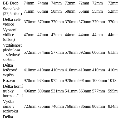
BB Drop
74mm
74mm
74mm
72mm
72mm
72mm
72m
Stopa kola
71mm
63mm
58mm
58mm
55mm
55mm
52m
(27,5 střed)
Délka celé
370mm
370mm
370mm
370mm
370mm
370mm
370
vidlice
Vyosení
vidlice
47mm
47mm
47mm
44mm
44mm
44mm
44m
(offset)
Vzdálenost
přední osa
572mm
574mm
577mm
579mm
592mm
606mm
613
– středové
složení
Délka
řetězové
410mm
410mm
410mm
410mm
410mm
410mm
410
vzpěry
Rozvor
970mm
973mm
975mm
978mm
991mm
1006mm
1013
Délka horní
trubky,
496mm
509mm
531mm
541mm
563mm
577mm
595
horizontální
Výška
rámu v
723mm
735mm
746mm
768mm
786mm
808mm
834
rozkroku
Délka