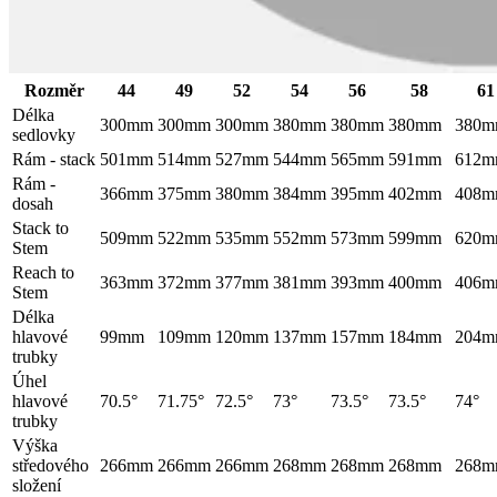
Rozměr
44
49
52
54
56
58
61
Délka
300mm
300mm
300mm
380mm
380mm
380mm
380
sedlovky
Rám - stack
501mm
514mm
527mm
544mm
565mm
591mm
612
Rám -
366mm
375mm
380mm
384mm
395mm
402mm
408
dosah
Stack to
509mm
522mm
535mm
552mm
573mm
599mm
620
Stem
Reach to
363mm
372mm
377mm
381mm
393mm
400mm
406
Stem
Délka
hlavové
99mm
109mm
120mm
137mm
157mm
184mm
204
trubky
Úhel
hlavové
70.5°
71.75°
72.5°
73°
73.5°
73.5°
74°
trubky
Výška
středového
266mm
266mm
266mm
268mm
268mm
268mm
268
složení