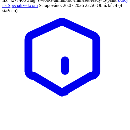
ID: 4277463
Slug: s-works-tarmac-sl8-frameset-ready-to-paint
Zdroj
na Specialized.com
Scrapováno: 26.07.2026 22:56
Obrázků: 4 (4
staženo)