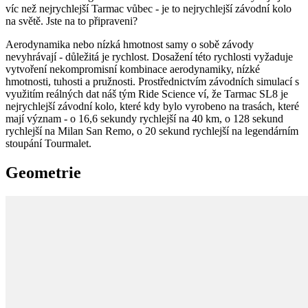
víc než nejrychlejší Tarmac vůbec - je to nejrychlejší závodní kolo
na světě. Jste na to připraveni?
Aerodynamika nebo nízká hmotnost samy o sobě závody
nevyhrávají - důležitá je rychlost. Dosažení této rychlosti vyžaduje
vytvoření nekompromisní kombinace aerodynamiky, nízké
hmotnosti, tuhosti a pružnosti. Prostřednictvím závodních simulací s
využitím reálných dat náš tým Ride Science ví, že Tarmac SL8 je
nejrychlejší závodní kolo, které kdy bylo vyrobeno na trasách, které
mají význam - o 16,6 sekundy rychlejší na 40 km, o 128 sekund
rychlejší na Milan San Remo, o 20 sekund rychlejší na legendárním
stoupání Tourmalet.
Geometrie