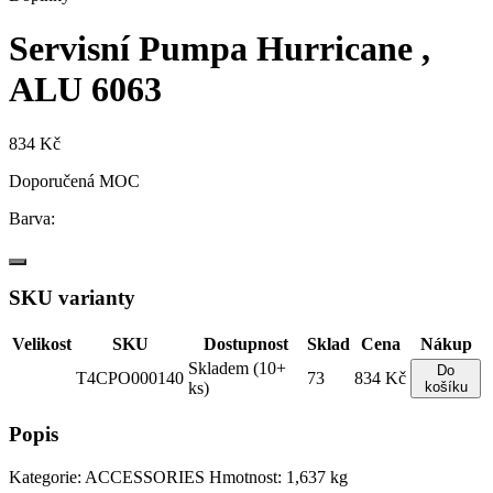
Servisní Pumpa Hurricane ,
ALU 6063
834 Kč
Doporučená MOC
Barva:
SKU varianty
Velikost
SKU
Dostupnost
Sklad
Cena
Nákup
Skladem (10+
Do
T4CPO000140
73
834 Kč
ks)
košíku
Popis
Kategorie: ACCESSORIES Hmotnost: 1,637 kg