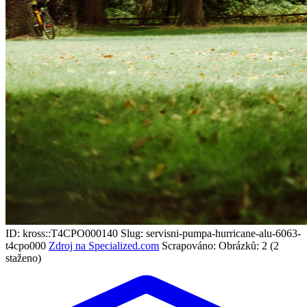
ID: kross::T4CPO000140
Slug: servisni-pumpa-hurricane-alu-6063-
t4cpo000
Zdroj na Specialized.com
Scrapováno:
Obrázků: 2 (2
staženo)