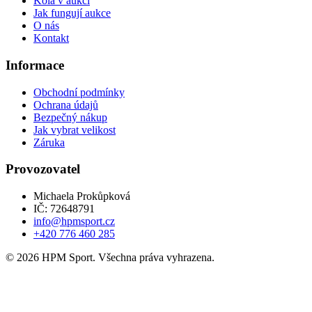
Kola v aukci
Jak fungují aukce
O nás
Kontakt
Informace
Obchodní podmínky
Ochrana údajů
Bezpečný nákup
Jak vybrat velikost
Záruka
Provozovatel
Michaela Prokůpková
IČ: 72648791
info@hpmsport.cz
+420 776 460 285
© 2026 HPM Sport. Všechna práva vyhrazena.