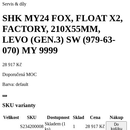
Servis & díly
SHK MY24 FOX, FLOAT X2,
FACTORY, 210X55MM,
LEVO (GEN.3) SW (979-63-
070)
MY 9999
28 917 Kč
Doporučená MOC
Barva:
default
SKU varianty
Velikost
SKU
Dostupnost
Sklad
Cena
Nákup
Skladem (1
Do
S234200008
1
28 917 Kč
ks)
košíku