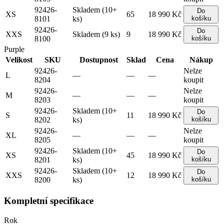
92426-
Skladem (10+
Do
XS
65
18 990 Kč
8101
ks)
košíku
92426-
Do
XXS
Skladem (9 ks)
9
18 990 Kč
8100
košíku
Purple
Velikost
SKU
Dostupnost
Sklad
Cena
Nákup
92426-
Nelze
L
—
—
—
8204
koupit
92426-
Nelze
M
—
—
—
8203
koupit
92426-
Skladem (10+
Do
S
11
18 990 Kč
8202
ks)
košíku
92426-
Nelze
XL
—
—
—
8205
koupit
92426-
Skladem (10+
Do
XS
45
18 990 Kč
8201
ks)
košíku
92426-
Skladem (10+
Do
XXS
12
18 990 Kč
8200
ks)
košíku
Kompletní specifikace
Rok