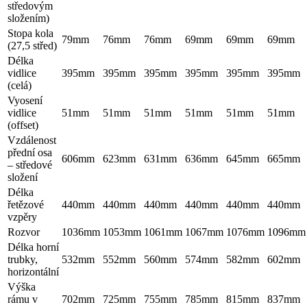
středovým
složením)
Stopa kola
79mm
76mm
76mm
69mm
69mm
69mm
(27,5 střed)
Délka
vidlice
395mm
395mm
395mm
395mm
395mm
395mm
(celá)
Vyosení
vidlice
51mm
51mm
51mm
51mm
51mm
51mm
(offset)
Vzdálenost
přední osa
606mm
623mm
631mm
636mm
645mm
665mm
– středové
složení
Délka
řetězové
440mm
440mm
440mm
440mm
440mm
440mm
vzpěry
Rozvor
1036mm
1053mm
1061mm
1067mm
1076mm
1096mm
Délka horní
trubky,
532mm
552mm
560mm
574mm
582mm
602mm
horizontální
Výška
rámu v
702mm
725mm
755mm
785mm
815mm
837mm