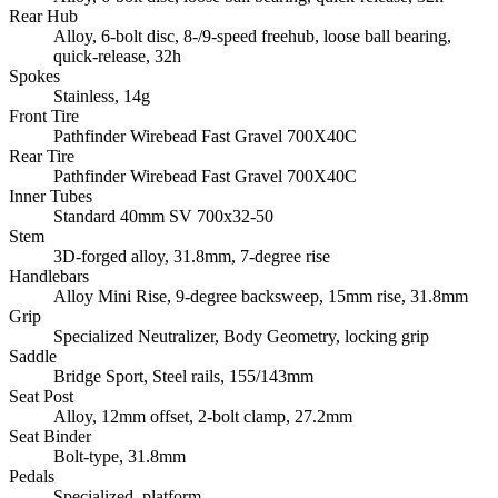
Rear Hub
Alloy, 6-bolt disc, 8-/9-speed freehub, loose ball bearing,
quick-release, 32h
Spokes
Stainless, 14g
Front Tire
Pathfinder Wirebead Fast Gravel 700X40C
Rear Tire
Pathfinder Wirebead Fast Gravel 700X40C
Inner Tubes
Standard 40mm SV 700x32-50
Stem
3D-forged alloy, 31.8mm, 7-degree rise
Handlebars
Alloy Mini Rise, 9-degree backsweep, 15mm rise, 31.8mm
Grip
Specialized Neutralizer, Body Geometry, locking grip
Saddle
Bridge Sport, Steel rails, 155/143mm
Seat Post
Alloy, 12mm offset, 2-bolt clamp, 27.2mm
Seat Binder
Bolt-type, 31.8mm
Pedals
Specialized, platform