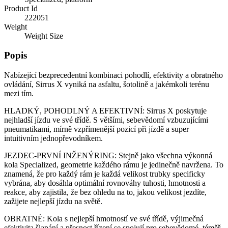
Product Id
222051
Weight
Weight Size
Popis
Nabízející bezprecedentní kombinaci pohodlí, efektivity a obratného
ovládání, Sirrus X vyniká na asfaltu, šotolině a jakémkoli terénu
mezi tím.
HLADKÝ, POHODLNÝ A EFEKTIVNÍ: Sirrus X poskytuje
nejhladší jízdu ve své třídě. S většími, sebevědomí vzbuzujícími
pneumatikami, mírně vzpřímenější pozicí při jízdě a super
intuitivním jednopřevodníkem.
JEZDEC-PRVNÍ INŽENÝRING: Stejně jako všechna výkonná
kola Specialized, geometrie každého rámu je jedinečně navržena. To
znamená, že pro každý rám je každá velikost trubky specificky
vybrána, aby dosáhla optimální rovnováhy tuhosti, hmotnosti a
reakce, aby zajistila, že bez ohledu na to, jakou velikost jezdíte,
zažijete nejlepší jízdu na světě.
OBRATNÉ: Kola s nejlepší hmotností ve své třídě, výjimečná
efektivita šlapání a přesnost řízení se spojují pro sebevědomé, téměř