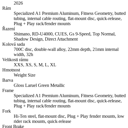
2026
Rám
Specialized A1 Premium Aluminum, Fitness Geometry, butted
tubing, internal cable routing, flat-mount disc, quick-release,
Plug + Play rack/fender mounts
Řazení
Shimano, RD-U4000, CUES, Gs 9-Speed, Top Normal,
Shadow Design, Direct Attachment
Kolová sada
700C disc, double-wall alloy, 22mm depth, 21mm internal
width, 32h
Velikosti rámu
XXS, XS, S, M, L, XL
Hmotnost
Weight Size
Barva
Gloss Laruel Green Metallic
Frame
Specialized A1 Premium Aluminum, Fitness Geometry, butted
tubing, internal cable routing, flat-mount disc, quick-release,
Plug + Play rack/fender mounts
Fork
Hi-Ten steel, flat-mount disc, Plug + Play fender mounts, low
rider rack mounts, quick-release
Front Brake