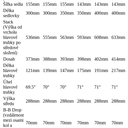
Šířka sedla
155mm
155mm
155mm
143mm
143mm
143mm
Délka
300mm
300mm
350mm
350mm
400mm
400mm
sedlovky
Stack
(Výška od
vrcholu
hlavové
536mm
555mm
563mm
593mm
608mm
633mm
trubky po
středové
složení)
Dosah
373mm
388mm
393mm
398mm
402mm
414mm
Délka
hlavové
121mm
139mm
147mm
175mm
191mm
217mm
trubky
Úhel
hlavové
69.5°
70°
70°
71°
71°
71°
trubky
Výška
288mm
288mm
288mm
288mm
288mm
288mm
středu
B-B Drop
(vzdálenost
mezi osami
70mm
70mm
70mm
70mm
70mm
70mm
kol a