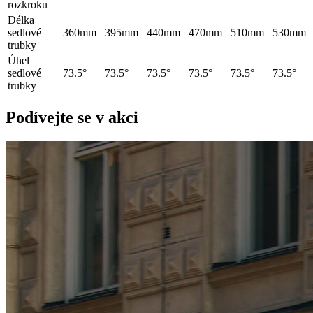
rozkroku
Délka
sedlové
360mm
395mm
440mm
470mm
510mm
530mm
trubky
Úhel
sedlové
73.5°
73.5°
73.5°
73.5°
73.5°
73.5°
trubky
Podívejte se v akci