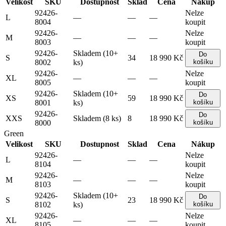
Velikost
SKU
Dostupnost
Sklad
Cena
Nákup
92426-
Nelze
L
—
—
—
8004
koupit
92426-
Nelze
M
—
—
—
8003
koupit
92426-
Skladem (10+
Do
S
34
18 990 Kč
8002
ks)
košíku
92426-
Nelze
XL
—
—
—
8005
koupit
92426-
Skladem (10+
Do
XS
59
18 990 Kč
8001
ks)
košíku
92426-
Do
XXS
Skladem (8 ks)
8
18 990 Kč
8000
košíku
Green
Velikost
SKU
Dostupnost
Sklad
Cena
Nákup
92426-
Nelze
L
—
—
—
8104
koupit
92426-
Nelze
M
—
—
—
8103
koupit
92426-
Skladem (10+
Do
S
23
18 990 Kč
8102
ks)
košíku
92426-
Nelze
XL
—
—
—
8105
koupit