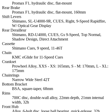
Promax F1, hydraulic disc, flat-mount
Rear Brake
Promax F1, hydraulic disc, flat-mount, 160mm
Shift Levers
Shimano, SL-U4000-9R, CUES, Right, 9-Speed Rapidfire,
W/ Optical Gear Display
Rear Derailleur
Shimano, RD-U4000, CUES, Gs 9-Speed, Top Normal,
Shadow Design, Direct Attachment
Cassette
Shimano Cues, 9 speed, 11-46T
Chain
KMC eGlide for 11-Speed Cues
Crankset
Prowheel Alloy, XXS - XS: 165mm, S - M: 170mm, L - XL:
175mm
Chainrings
Narrow Wide Steel 42T
Bottom Bracket
BSA, square-taper, 68mm
Rims
700C disc, double-wall alloy, 22mm depth, 21mm internal
width, 32h
Front Hub
Alloy, 6-bolt disc, loose ball bearing, quick-release, 32h